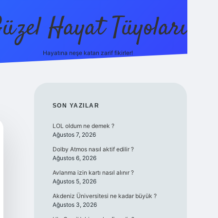
üzel Hayat Tüyoları
Hayatına neşe katan zarif fikirler!
ilbet giriş
SIDEBAR
SON YAZILAR
LOL oldum ne demek ?
Ağustos 7, 2026
Dolby Atmos nasıl aktif edilir ?
Ağustos 6, 2026
Avlanma izin kartı nasıl alınır ?
Ağustos 5, 2026
Akdeniz Üniversitesi ne kadar büyük ?
Ağustos 3, 2026