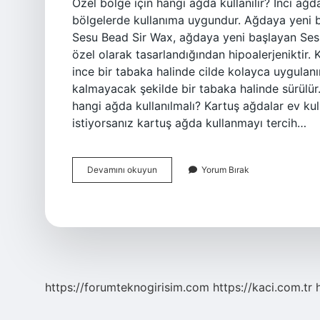
Özel bölge için hangi ağda kullanılır? İnci ağd
bölgelerde kullanıma uygundur. Ağdaya yeni baş
Sesu Bead Sir Wax, ağdaya yeni başlayan Sesu kı
özel olarak tasarlandığından hipoalerjeniktir. Ka
ince bir tabaka halinde cilde kolayca uygulan
kalmayacak şekilde bir tabaka halinde sürülür.
hangi ağda kullanılmalı? Kartuş ağdalar ev ku
istiyorsanız kartuş ağda kullanmayı tercih…
Kuaförlerin
Devamını okuyun
Yorum Bırak
Kullandığı
Ağda
Hangisi
https://forumteknogirisim.com
https://kaci.com.tr