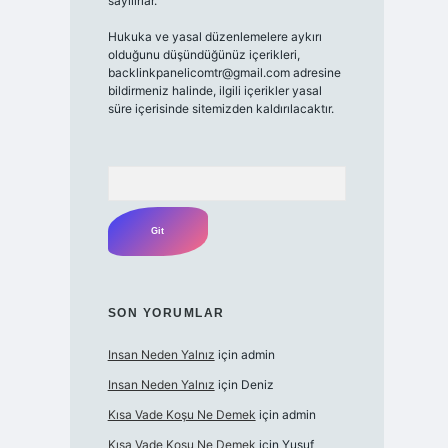
sayılırlar.
Hukuka ve yasal düzenlemelere aykırı
olduğunu düşündüğünüz içerikleri,
backlinkpanelicomtr@gmail.com
adresine
bildirmeniz halinde, ilgili içerikler yasal
süre içerisinde sitemizden kaldırılacaktır.
Arama
SON YORUMLAR
Insan Neden Yalnız
için
admin
Insan Neden Yalnız
için
Deniz
Kısa Vade Koşu Ne Demek
için
admin
Kısa Vade Koşu Ne Demek
için
Yusuf