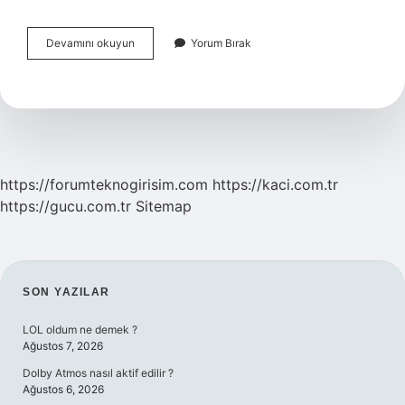
Halk
Devamını okuyun
Yorum Bırak
Eğitimin
Verdiği
Sertifikalar
Geçerli
Mi
https://forumteknogirisim.com
https://kaci.com.tr
https://gucu.com.tr
Sitemap
SIDEBAR
SON YAZILAR
LOL oldum ne demek ?
Ağustos 7, 2026
Dolby Atmos nasıl aktif edilir ?
Ağustos 6, 2026