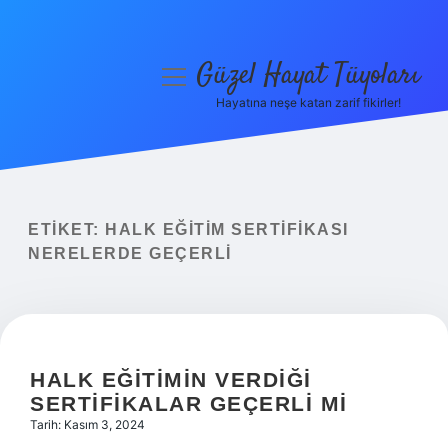
Güzel Hayat Tüyoları
menüyü
aç
Hayatına neşe katan zarif fikirler!
Anasayfa
Gizlilik Politikası
Yasal Uyarı
ETIKET:
HALK EĞITIM SERTIFIKASI
NERELERDE GEÇERLI
Hakkımızda
HALK EĞITIMIN VERDIĞI
SERTIFIKALAR GEÇERLI MI
Tarih: Kasım 3, 2024