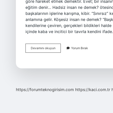
göre hareket etmek demektir. Evet; bir insanın t
eğitim denir… Hadsiz insan ne demek? ötesinde |
başkalarının işlerine karışma, kibir. “Sınırsız” k
anlamına gelir. Köşesiz insan ne demek? “Başk
kendilerine çeviren, gerçekleri bildikleri hald
içinde kaba ve incitici bir tavırla kendini ifad
Terbiyesiz
Devamını okuyun
Yorum Bırak
Insan
Ne
Demek
https://forumteknogirisim.com
https://kaci.com.tr