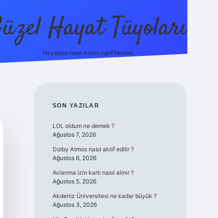
üzel Hayat Tüyoları
Hayatına neşe katan zarif fikirler!
ilbet giriş
SIDEBAR
SON YAZILAR
LOL oldum ne demek ?
Ağustos 7, 2026
Dolby Atmos nasıl aktif edilir ?
Ağustos 6, 2026
Avlanma izin kartı nasıl alınır ?
Ağustos 5, 2026
Akdeniz Üniversitesi ne kadar büyük ?
Ağustos 3, 2026