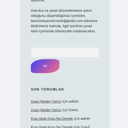
sayılırlar.
Hukuka ve yasal düzenlemelere aykırı
olduğunu düşündüğünüz içerikleri,
backlinkpanelicomtr@gmail.com
adresine
bildirmeniz halinde, ilgili içerikler yasal
süre içerisinde sitemizden kaldırılacaktır.
Arama
SON YORUMLAR
Insan Neden Yalnız
için
admin
Insan Neden Yalnız
için
Deniz
Kısa Vade Koşu Ne Demek
için
admin
Kısa Vade Koşu Ne Demek
için
Yusuf