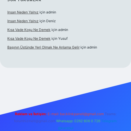
SON YORUMLAR
Insan Neden Yalnız
için
admin
Insan Neden Yalnız
için
Deniz
Kısa Vade Koşu Ne Demek
için
admin
Kısa Vade Koşu Ne Demek
için
Yusuf
Başının Üstünde Yeri Olmak Ne Anlama Gelir
için
admin
giriş
Reklam ve İletişim:
E-mail:
backlinkpaneli@gmail.com
Teams:
forumhizmeti@gmail.com
Whatsapp: 0262 606 0 726
Telegram:
@karabul