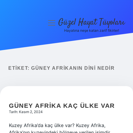
Güzel Hayat Tüyoları
menüyü
aç
Hayatına neşe katan zarif fikirler!
Anasayfa
Gizlilik Politikası
Yasal Uyarı
ETIKET:
GÜNEY AFRIKANIN DINI NEDIR
Hakkımızda
GÜNEY AFRIKA KAÇ ÜLKE VAR
Tarih: Kasım 2, 2024
Kuzey Afrika’da kaç ülke var? Kuzey Afrika,
Afrika’nın kuzeyindeki bölgeye verilen isimdir.