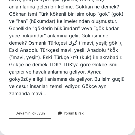
anlamlarına gelen bir kelime. Gökkan ne demek?
Gökhan ismi Türk kökenli bir isim olup “gök” (gök)
ve “han” (hükümdar) kelimelerinden oluşmuştur.
Genellikle “göklerin hükümdarı” veya “gök kadar
yüce hükümdar” anlamına gelir. Gök ismi ne
demek? Osmanlı Türkçesi گوك (“mavi, yeşil; gök”),
Eski Anadolu Türkçesi mavi, yeşil, Anadolu *kȫk
(“mavi, yeşil”). Eski Türkçe 𐰚𐰇𐰚‎ (kuk) ile akrabadır.
Gökçe ne demek TDK? TDK’ya göre Gökçe ismi
çarpıcı ve havalı anlamına geliyor. Ayrıca
gökyüzüyle ilgili anlamına da geliyor. Bu isim güçlü
ve cesur insanları temsil ediyor. Gökçe aynı
zamanda mavi…
Göke
Devamını okuyun
Yorum Bırak
Ne
Demek