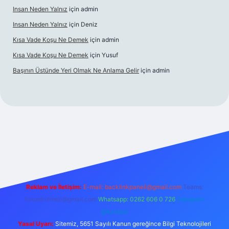
Insan Neden Yalnız
için
admin
Insan Neden Yalnız
için
Deniz
Kısa Vade Koşu Ne Demek
için
admin
Kısa Vade Koşu Ne Demek
için
Yusuf
Başının Üstünde Yeri Olmak Ne Anlama Gelir
için
admin
riş
Reklam ve İletişim:
E-mail:
backlinkpaneli@gmail.com
Teams:
forumhizmeti@gmail.com
Whatsapp: 0262 606 0 726
Telegram:
@karabul
Yasal Uyarı:
Sitemiz, 5651 Sayılı Kanun gereğince Bilgi Teknolojileri