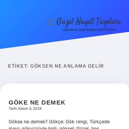
Güzel Hayat Tüyoları
menüyü
aç
Hayatına neşe katan zarif fikirler!
Anasayfa
Gizlilik Politikası
Yasal Uyarı
ETIKET:
GÖKSEN NE ANLAMA GELIR
Hakkımızda
GÖKE NE DEMEK
Tarih: Kasım 3, 2024
Gökse ne demek? Gökçe: Gök rengi, Türkçede
mavi; gökyüzüyle ilgili, göksel; Güzel, hoş