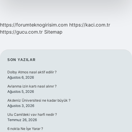
https://forumteknogirisim.com
https://kaci.com.tr
https://gucu.com.tr
Sitemap
SIDEBAR
SON YAZILAR
Dolby Atmos nasıl aktif edilir ?
Ağustos 6, 2026
Avlanma izin kartı nasıl alınır ?
Ağustos 5, 2026
Akdeniz Üniversitesi ne kadar büyük ?
Ağustos 3, 2026
Ulu Cami’deki vav harfi nedir ?
Temmuz 26, 2026
6 nokta Ne İşe Yarar ?