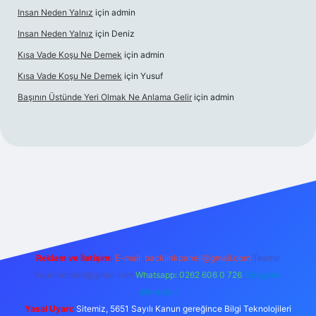
Insan Neden Yalnız
için
admin
Insan Neden Yalnız
için
Deniz
Kısa Vade Koşu Ne Demek
için
admin
Kısa Vade Koşu Ne Demek
için
Yusuf
Başının Üstünde Yeri Olmak Ne Anlama Gelir
için
admin
t giriş
Reklam ve İletişim:
E-mail:
backlinkpaneli@gmail.com
Teams:
forumhizmeti@gmail.com
Whatsapp: 0262 606 0 726
Telegram:
@karabul
Yasal Uyarı:
Sitemiz, 5651 Sayılı Kanun gereğince Bilgi Teknolojileri