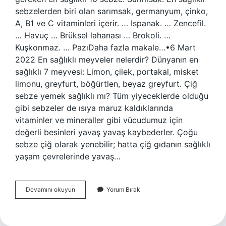
sebzelerden biri olan sarımsak, germanyum, çinko,
A, B1 ve C vitaminleri içerir. … Ispanak. … Zencefil.
… Havuç … Brüksel lahanası … Brokoli. …
Kuşkonmaz. … PazıDaha fazla makale…•6 Mart
2022 En sağlıklı meyveler nelerdir? Dünyanın en
sağlıklı 7 meyvesi: Limon, çilek, portakal, misket
limonu, greyfurt, böğürtlen, beyaz greyfurt. Çiğ
sebze yemek sağlıklı mı? Tüm yiyeceklerde olduğu
gibi sebzeler de ısıya maruz kaldıklarında
vitaminler ve mineraller gibi vücudumuz için
değerli besinleri yavaş yavaş kaybederler. Çoğu
sebze çiğ olarak yenebilir; hatta çiğ gıdanın sağlıklı
yaşam çevrelerinde yavaş…
En
Devamını okuyun
Yorum Bırak
Sağlıklı
Sebze
Nedir