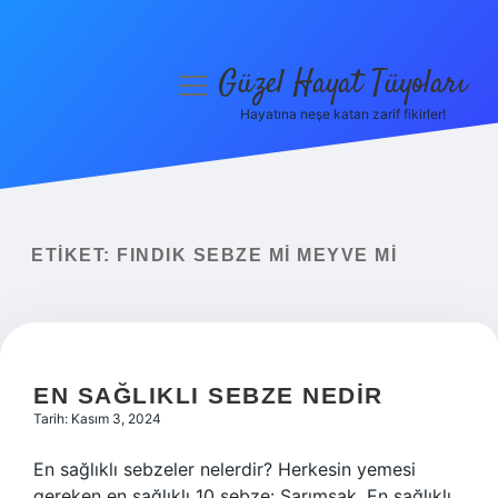
Güzel Hayat Tüyoları
menüyü
aç
Hayatına neşe katan zarif fikirler!
Anasayfa
Gizlilik Politikası
Yasal Uyarı
ETIKET:
FINDIK SEBZE MI MEYVE MI
Hakkımızda
EN SAĞLIKLI SEBZE NEDIR
Tarih: Kasım 3, 2024
En sağlıklı sebzeler nelerdir? Herkesin yemesi
gereken en sağlıklı 10 sebze: Sarımsak. En sağlıklı