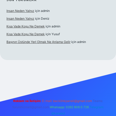
SON YORUMLAR
Insan Neden Yalnız
için
admin
Insan Neden Yalnız
için
Deniz
Kısa Vade Koşu Ne Demek
için
admin
Kısa Vade Koşu Ne Demek
için
Yusuf
Başının Üstünde Yeri Olmak Ne Anlama Gelir
için
admin
giriş
Reklam ve İletişim:
E-mail:
backlinkpaneli@gmail.com
Teams:
forumhizmeti@gmail.com
Whatsapp: 0262 606 0 726
Telegram:
@karabul