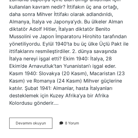
kullanılan kavram nedir? İttifakın üç ana ortağı,
daha sonra Mihver İttifakı olarak adlandırıldı,
Almanya, İtalya ve Japonya’ydı. Bu ülkeler Alman
diktatör Adolf Hitler, İtalyan diktatör Benito
Mussolini ve Japon İmparatoru Hirohito tarafından
yönetiliyordu. Eylül 1940’ta bu üç ülke Üçlü Pakt ile
ittifaklarını resmileştirdiler. 2. dünya savaşında
İtalya nereyi işgal etti? Ekim 1940: İtalya, 28
Ekim’de Arnavutluk’tan Yunanistan’ı işgal eder.
Kasım 1940: Slovakya (20 Kasım), Macaristan (23
Kasım) ve Romanya (24 Kasım) Mihver güçlerine
katılır. Şubat 1941: Almanlar, hasta İtalyanları
desteklemek için Kuzey Afrika’ya bir Afrika
Kolordusu gönderir.…
İTalya
Devamını okuyun
8 Yorum
1936
Nereyi