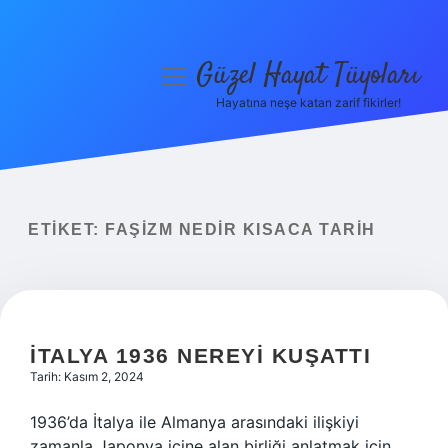
Güzel Hayat Tüyoları
menüyü
aç
Hayatına neşe katan zarif fikirler!
Anasayfa
Gizlilik Politikası
Yasal Uyarı
ETIKET:
FAŞIZM NEDIR KISACA TARIH
Hakkımızda
İTALYA 1936 NEREYI KUŞATTI
Tarih: Kasım 2, 2024
1936’da İtalya ile Almanya arasındaki ilişkiyi
zamanla Japonya içine alan birliği anlatmak için