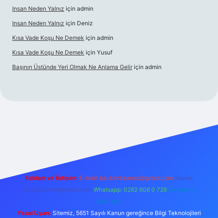
Insan Neden Yalnız
için
admin
Insan Neden Yalnız
için
Deniz
Kısa Vade Koşu Ne Demek
için
admin
Kısa Vade Koşu Ne Demek
için
Yusuf
Başının Üstünde Yeri Olmak Ne Anlama Gelir
için
admin
iriş
Reklam ve İletişim:
E-mail:
backlinkpaneli@gmail.com
Teams:
forumhizmeti@gmail.com
Whatsapp: 0262 606 0 726
Telegram:
@karabul
Yasal Uyarı:
Sitemiz, 5651 Sayılı Kanun gereğince Bilgi Teknolojileri