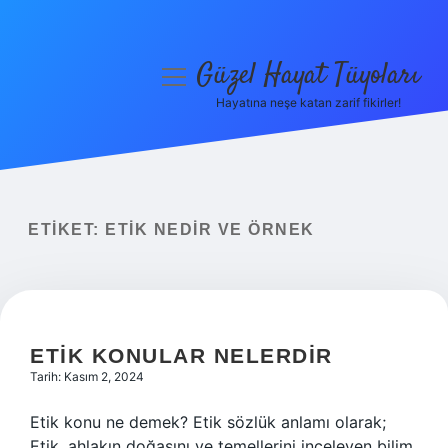
Güzel Hayat Tüyoları
menüyü
aç
Hayatına neşe katan zarif fikirler!
Anasayfa
Gizlilik Politikası
Yasal Uyarı
ETIKET:
ETIK NEDIR VE ÖRNEK
Hakkımızda
ETIK KONULAR NELERDIR
Tarih: Kasım 2, 2024
Etik konu ne demek? Etik sözlük anlamı olarak;
Etik, ahlakın doğasını ve temellerini inceleyen bilim