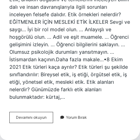
dalı ve insan davranışlarıyla ilgili sorunları
inceleyen felsefe dalıdır. Etik örnekleri nelerdir?
EĞİTMENLER İÇİN MESLEKİ ETİK İLKELER Sevgi ve
saygı… İyi bir rol model olun. … Anlayışlı ve
hoşgörülü olun. … Adil ve eşit muamele. … Öğrenci
gelişimini izleyin. … Öğrenci bilgilerini saklayın. …
Olumsuz psikolojik durumları yansıtmayın. …
İstismardan kaçının.Daha fazla makale…•8 Ekim
2021 Etik türleri kaça ayrılır? Etik türleri şu şekilde
sınıflandırılır: Bireysel etik, iş etiği, örgütsel etik, iş
etiği, yönetsel etik, mesleki etik. Etik alanları
nelerdir? Günümüzde farklı etik alanları
bulunmaktadır: kürtaj,…
Etik
Devamını okuyun
Yorum Bırak
Konular
Nelerdir