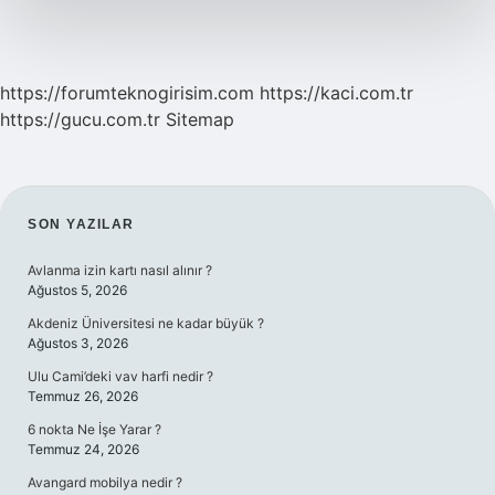
https://forumteknogirisim.com
https://kaci.com.tr
https://gucu.com.tr
Sitemap
SIDEBAR
SON YAZILAR
Avlanma izin kartı nasıl alınır ?
Ağustos 5, 2026
Akdeniz Üniversitesi ne kadar büyük ?
Ağustos 3, 2026
Ulu Cami’deki vav harfi nedir ?
Temmuz 26, 2026
6 nokta Ne İşe Yarar ?
Temmuz 24, 2026
Avangard mobilya nedir ?