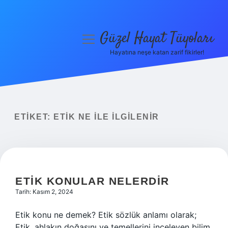
Güzel Hayat Tüyoları
menüyü
aç
Hayatına neşe katan zarif fikirler!
Anasayfa
Gizlilik Politikası
Yasal Uyarı
ETIKET:
ETIK NE ILE ILGILENIR
Hakkımızda
ETIK KONULAR NELERDIR
Tarih: Kasım 2, 2024
Etik konu ne demek? Etik sözlük anlamı olarak;
Etik, ahlakın doğasını ve temellerini inceleyen bilim