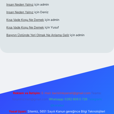
Insan Neden Yalnız
için
admin
Insan Neden Yalnız
için
Deniz
Kısa Vade Koşu Ne Demek
için
admin
Kısa Vade Koşu Ne Demek
için
Yusuf
Başının Üstünde Yeri Olmak Ne Anlama Gelir
için
admin
giriş
Reklam ve İletişim:
E-mail:
backlinkpaneli@gmail.com
Teams:
forumhizmeti@gmail.com
Whatsapp: 0262 606 0 726
Telegram:
@karabul
Yasal Uyarı:
Sitemiz, 5651 Sayılı Kanun gereğince Bilgi Teknolojileri