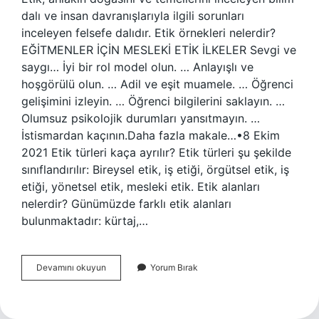
dalı ve insan davranışlarıyla ilgili sorunları
inceleyen felsefe dalıdır. Etik örnekleri nelerdir?
EĞİTMENLER İÇİN MESLEKİ ETİK İLKELER Sevgi ve
saygı… İyi bir rol model olun. … Anlayışlı ve
hoşgörülü olun. … Adil ve eşit muamele. … Öğrenci
gelişimini izleyin. … Öğrenci bilgilerini saklayın. …
Olumsuz psikolojik durumları yansıtmayın. …
İstismardan kaçının.Daha fazla makale…•8 Ekim
2021 Etik türleri kaça ayrılır? Etik türleri şu şekilde
sınıflandırılır: Bireysel etik, iş etiği, örgütsel etik, iş
etiği, yönetsel etik, mesleki etik. Etik alanları
nelerdir? Günümüzde farklı etik alanları
bulunmaktadır: kürtaj,…
Etik
Devamını okuyun
Yorum Bırak
Konular
Nelerdir