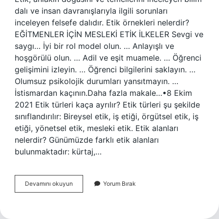
dalı ve insan davranışlarıyla ilgili sorunları
inceleyen felsefe dalıdır. Etik örnekleri nelerdir?
EĞİTMENLER İÇİN MESLEKİ ETİK İLKELER Sevgi ve
saygı… İyi bir rol model olun. … Anlayışlı ve
hoşgörülü olun. … Adil ve eşit muamele. … Öğrenci
gelişimini izleyin. … Öğrenci bilgilerini saklayın. …
Olumsuz psikolojik durumları yansıtmayın. …
İstismardan kaçının.Daha fazla makale…•8 Ekim
2021 Etik türleri kaça ayrılır? Etik türleri şu şekilde
sınıflandırılır: Bireysel etik, iş etiği, örgütsel etik, iş
etiği, yönetsel etik, mesleki etik. Etik alanları
nelerdir? Günümüzde farklı etik alanları
bulunmaktadır: kürtaj,…
Etik
Devamını okuyun
Yorum Bırak
Konular
Nelerdir