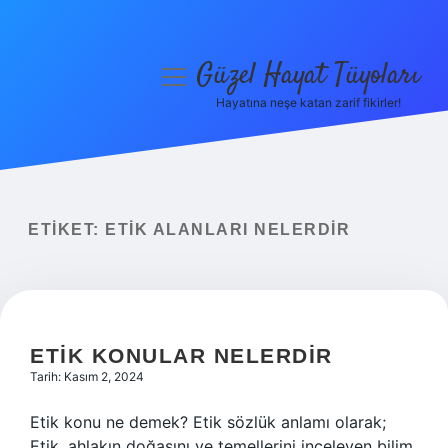
Güzel Hayat Tüyoları
menüyü
aç
Hayatına neşe katan zarif fikirler!
Anasayfa
Gizlilik Politikası
Yasal Uyarı
ETIKET:
ETIK ALANLARI NELERDIR
Hakkımızda
ETIK KONULAR NELERDIR
Tarih: Kasım 2, 2024
Etik konu ne demek? Etik sözlük anlamı olarak;
Etik, ahlakın doğasını ve temellerini inceleyen bilim