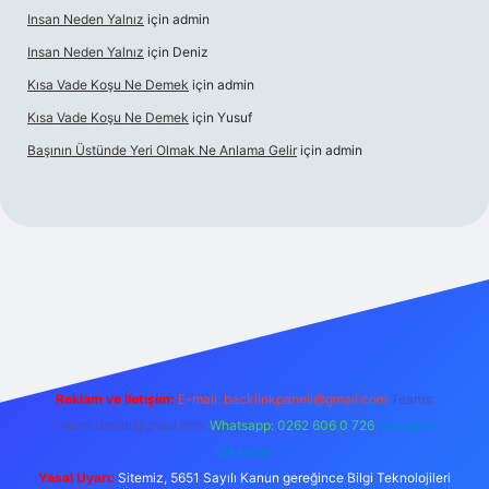
Insan Neden Yalnız
için
admin
Insan Neden Yalnız
için
Deniz
Kısa Vade Koşu Ne Demek
için
admin
Kısa Vade Koşu Ne Demek
için
Yusuf
Başının Üstünde Yeri Olmak Ne Anlama Gelir
için
admin
iriş
Reklam ve İletişim:
E-mail:
backlinkpaneli@gmail.com
Teams:
forumhizmeti@gmail.com
Whatsapp: 0262 606 0 726
Telegram:
@karabul
Yasal Uyarı:
Sitemiz, 5651 Sayılı Kanun gereğince Bilgi Teknolojileri