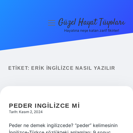
Güzel Hayat Tüyoları
menüyü
aç
Hayatına neşe katan zarif fikirler!
Anasayfa
Gizlilik Politikası
Yasal Uyarı
ETIKET:
ERIK İNGILIZCE NASIL YAZILIR
Hakkımızda
PEDER INGILIZCE MI
Tarih: Kasım 2, 2024
Peder ne demek ingilizcede? “peder” kelimesinin
İngilizce-Türkçe sözlükteki anlamları: 9 sonuç