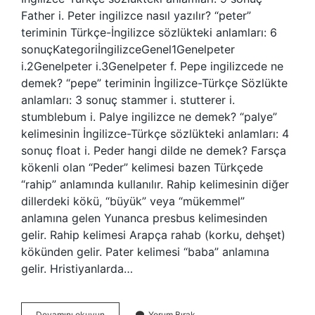
Father i. Peter ingilizce nasıl yazılır? “peter”
teriminin Türkçe-İngilizce sözlükteki anlamları: 6
sonuçKategoriİngilizceGenel1Genelpeter
i.2Genelpeter i.3Genelpeter f. Pepe ingilizcede ne
demek? “pepe” teriminin İngilizce-Türkçe Sözlükte
anlamları: 3 sonuç stammer i. stutterer i.
stumblebum i. Palye ingilizce ne demek? “palye”
kelimesinin İngilizce-Türkçe sözlükteki anlamları: 4
sonuç float i. Peder hangi dilde ne demek? Farsça
kökenli olan “Peder” kelimesi bazen Türkçede
“rahip” anlamında kullanılır. Rahip kelimesinin diğer
dillerdeki kökü, “büyük” veya “mükemmel”
anlamına gelen Yunanca presbus kelimesinden
gelir. Rahip kelimesi Arapça rahab (korku, dehşet)
kökünden gelir. Pater kelimesi “baba” anlamına
gelir. Hristiyanlarda…
Peder
Devamını okuyun
Yorum Bırak