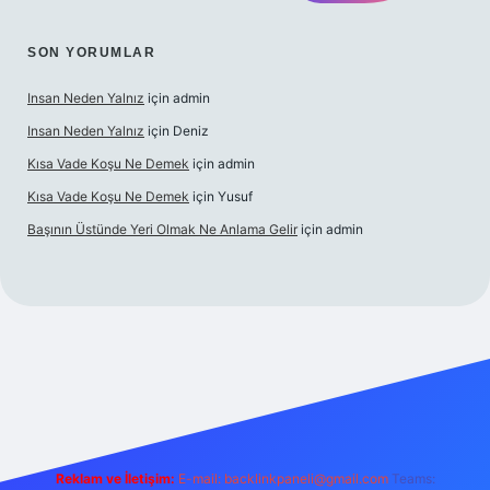
SON YORUMLAR
Insan Neden Yalnız
için
admin
Insan Neden Yalnız
için
Deniz
Kısa Vade Koşu Ne Demek
için
admin
Kısa Vade Koşu Ne Demek
için
Yusuf
Başının Üstünde Yeri Olmak Ne Anlama Gelir
için
admin
iriş
Reklam ve İletişim:
E-mail:
backlinkpaneli@gmail.com
Teams: