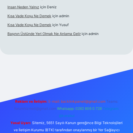
Insan Neden Yalnız
için
Deniz
Kısa Vade Koşu Ne Demek
için
admin
Kısa Vade Koşu Ne Demek
için
Yusuf
Başının Üstünde Yeri Olmak Ne Anlama Gelir
için
admin
iriş
Reklam ve İletişim:
E-mail:
backlinkpaneli@gmail.com
Teams:
forumhizmeti@gmail.com
Whatsapp: 0262 606 0 726
Telegram:
@karabul
Yasal Uyarı:
Sitemiz, 5651 Sayılı Kanun gereğince Bilgi Teknolojileri
ve İletişim Kurumu (BTK) tarafından onaylanmış bir Yer Sağlayıcı