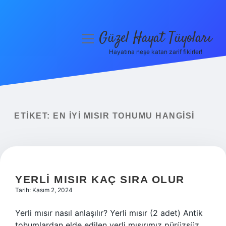
Güzel Hayat Tüyoları
menüyü
aç
Hayatına neşe katan zarif fikirler!
Anasayfa
Gizlilik Politikası
Yasal Uyarı
ETIKET:
EN IYI MISIR TOHUMU HANGISI
Hakkımızda
YERLI MISIR KAÇ SIRA OLUR
Tarih: Kasım 2, 2024
Yerli mısır nasıl anlaşılır? Yerli mısır (2 adet) Antik
tohumlardan elde edilen yerli mısırımız pürüzsüz