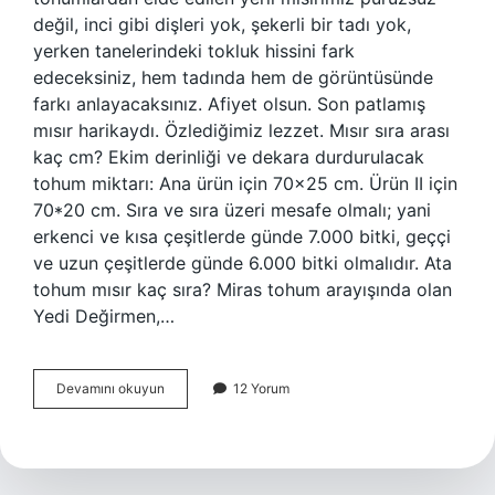
değil, inci gibi dişleri yok, şekerli bir tadı yok,
yerken tanelerindeki tokluk hissini fark
edeceksiniz, hem tadında hem de görüntüsünde
farkı anlayacaksınız. Afiyet olsun. Son patlamış
mısır harikaydı. Özlediğimiz lezzet. Mısır sıra arası
kaç cm? Ekim derinliği ve dekara durdurulacak
tohum miktarı: Ana ürün için 70×25 cm. Ürün II için
70*20 cm. Sıra ve sıra üzeri mesafe olmalı; yani
erkenci ve kısa çeşitlerde günde 7.000 bitki, geççi
ve uzun çeşitlerde günde 6.000 bitki olmalıdır. Ata
tohum mısır kaç sıra? Miras tohum arayışında olan
Yedi Değirmen,…
Yerli
Devamını okuyun
12 Yorum
Mısır
Kaç
Sıra
Olur