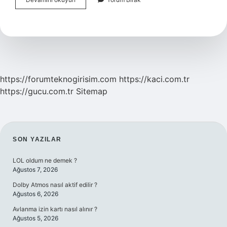
Celsede
Boşanma
Ne
Kadar
Sürer
https://forumteknogirisim.com
https://kaci.com.tr
https://gucu.com.tr
Sitemap
SIDEBAR
SON YAZILAR
LOL oldum ne demek ?
Ağustos 7, 2026
Dolby Atmos nasıl aktif edilir ?
Ağustos 6, 2026
Avlanma izin kartı nasıl alınır ?
Ağustos 5, 2026