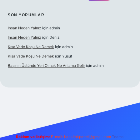
SON YORUMLAR
Insan Neden Yalnız
için
admin
Insan Neden Yalnız
için
Deniz
Kısa Vade Koşu Ne Demek
için
admin
Kısa Vade Koşu Ne Demek
için
Yusuf
Başının Üstünde Yeri Olmak Ne Anlama Gelir
için
admin
 giriş
Reklam ve İletişim:
E-mail:
backlinkpaneli@gmail.com
Teams: