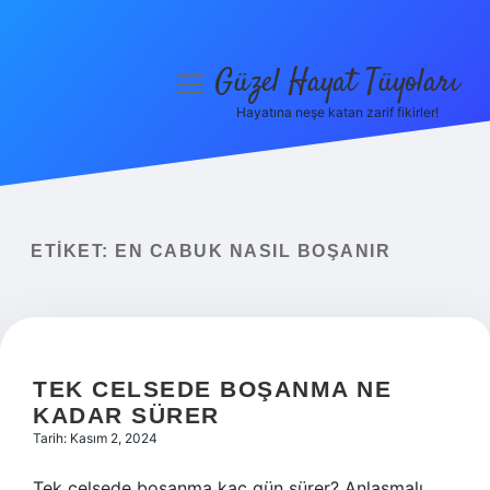
Güzel Hayat Tüyoları
menüyü
aç
Hayatına neşe katan zarif fikirler!
Anasayfa
Gizlilik Politikası
Yasal Uyarı
ETIKET:
EN CABUK NASIL BOŞANIR
Hakkımızda
TEK CELSEDE BOŞANMA NE
KADAR SÜRER
Tarih: Kasım 2, 2024
Tek celsede boşanma kaç gün sürer? Anlaşmalı