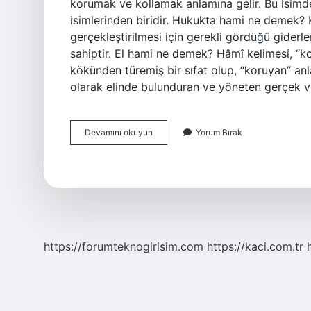
korumak ve kollamak anlamına gelir. Bu isimd
isimlerinden biridir. Hukukta hami ne demek?
gerçekleştirilmesi için gerekli gördüğü giderl
sahiptir. El hami ne demek? Hâmî kelimesi, 
kökünden türemiş bir sıfat olup, “koruyan” a
olarak elinde bulunduran ve yöneten gerçek v
Hami
Devamını okuyun
Yorum Bırak
Kimlere
Denir
https://forumteknogirisim.com
https://kaci.com.tr