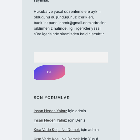
sayılırlar.
Hukuka ve yasal düzenlemelere aykırı
olduğunu düşündüğünüz içerikleri,
backlinkpanelicomtr@gmail.com
adresine
bildirmeniz halinde, ilgili içerikler yasal
süre içerisinde sitemizden kaldırılacaktır.
Arama
SON YORUMLAR
Insan Neden Yalnız
için
admin
Insan Neden Yalnız
için
Deniz
Kısa Vade Koşu Ne Demek
için
admin
Kısa Vade Koşu Ne Demek
için
Yusuf