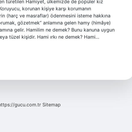
en türetilen Hamiyet, ülkemizde de popüler kız
 Koruyucu, korunan kişiye karşı korumanın
erin (harç ve masraflar) ödenmesini isteme hakkına
“korumak, gözetmek” anlamına gelen hamy (himâye)
nlamına gelir. Hamilim ne demek? Bunu kanuna uygun
eya tüzel kişidir. Hami ırkı ne demek? Hami…
https://gucu.com.tr
Sitemap