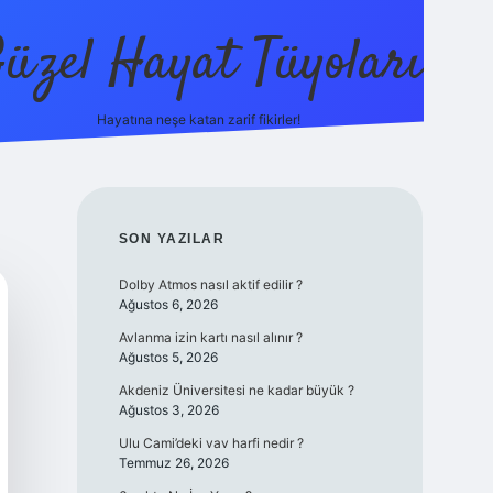
üzel Hayat Tüyoları
Hayatına neşe katan zarif fikirler!
ilbet giriş
SIDEBAR
SON YAZILAR
Dolby Atmos nasıl aktif edilir ?
Ağustos 6, 2026
Avlanma izin kartı nasıl alınır ?
Ağustos 5, 2026
Akdeniz Üniversitesi ne kadar büyük ?
Ağustos 3, 2026
Ulu Cami’deki vav harfi nedir ?
Temmuz 26, 2026