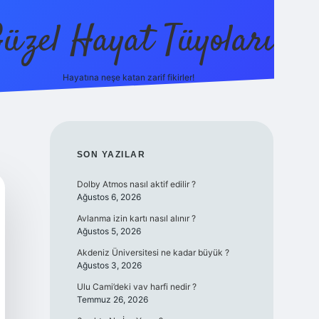
üzel Hayat Tüyoları
Hayatına neşe katan zarif fikirler!
ilbet giriş
SIDEBAR
SON YAZILAR
Dolby Atmos nasıl aktif edilir ?
Ağustos 6, 2026
Avlanma izin kartı nasıl alınır ?
Ağustos 5, 2026
Akdeniz Üniversitesi ne kadar büyük ?
Ağustos 3, 2026
Ulu Cami’deki vav harfi nedir ?
Temmuz 26, 2026