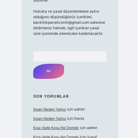
sayılırlar.
Hukuka ve yasal düzenlemelere aykırı
olduğunu düşündüğünüz içerikleri,
backlinkpanelicomtr@gmail.com
adresine
bildirmeniz halinde, ilgili içerikler yasal
süre içerisinde sitemizden kaldırılacaktır.
Arama
SON YORUMLAR
Insan Neden Yalnız
için
admin
Insan Neden Yalnız
için
Deniz
Kısa Vade Koşu Ne Demek
için
admin
Kısa Vade Koşu Ne Demek
için
Yusuf