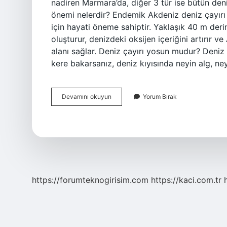
nadiren Marmara’da, diğer 3 tür ise bütün deni
önemi nelerdir? Endemik Akdeniz deniz çayırı 
için hayati öneme sahiptir. Yaklaşık 40 m der
oluşturur, denizdeki oksijen içeriğini artırır 
alanı sağlar. Deniz çayırı yosun mudur? Deniz ça
kere bakarsanız, deniz kıyısında neyin alg, ne
Deniz
Devamını okuyun
Yorum Bırak
Çayırı
Nerede
Bulunur
https://forumteknogirisim.com
https://kaci.com.tr