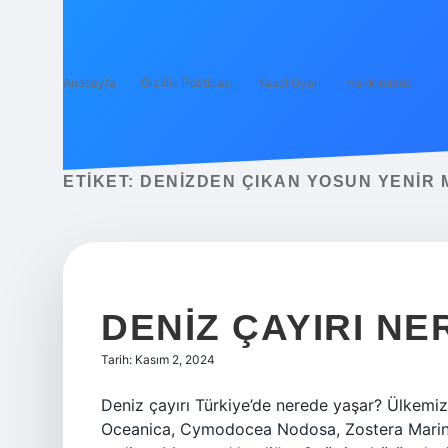
Anasayfa
Gizlilik Politikası
Yasal Uyarı
Hakkımızda
ETIKET:
DENIZDEN ÇIKAN YOSUN YENIR 
DENIZ ÇAYIRI N
Tarih: Kasım 2, 2024
Deniz çayırı Türkiye’de nerede yaşar? Ülkemi
Oceanica, Cymodocea Nodosa, Zostera Marina