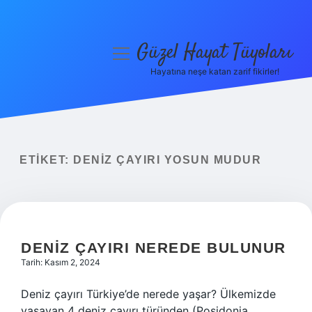
Güzel Hayat Tüyoları
menüyü
aç
Hayatına neşe katan zarif fikirler!
Anasayfa
Gizlilik Politikası
Yasal Uyarı
ETIKET:
DENIZ ÇAYIRI YOSUN MUDUR
Hakkımızda
DENIZ ÇAYIRI NEREDE BULUNUR
Tarih: Kasım 2, 2024
Deniz çayırı Türkiye’de nerede yaşar? Ülkemizde
yaşayan 4 deniz çayırı türünden (Posidonia