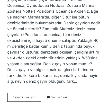
Oceanica, Cymodocea Nodosa, Zostera Marina,
Zostera Noltei) Posidonia Oceanica Akdeniz, Ege
ve nadiren Marmara’da, diğer 3 tür ise bütün
denizlerimizde bulunmaktadır. Deniz çayırları nedir
ve önemi nelerdir? Endemik Akdeniz deniz çayırı
çayırları (Posidonia oceanica) tüm deniz
ekosistemi için hayati öneme sahiptir. Yaklaşık 40
m derinliğe kadar kumlu deniz tabanında büyük
çayırlar oluşturur, denizdeki oksijen içeriğini artırır
ve Akdeniz’deki deniz türlerinin yaklaşık %20’sine
yaşam alanı sağlar. Deniz çayırı yosun mudur?
Deniz çayırı ve algler (makroalgler) birbirinden
farklıdır. İki kere bakarsanız, deniz kıyısında neyin
alg, neyin deniz çayırı olduğunu fark…
Deniz
Devamını okuyun
Yorum Bırak
Çayırı
Nerede