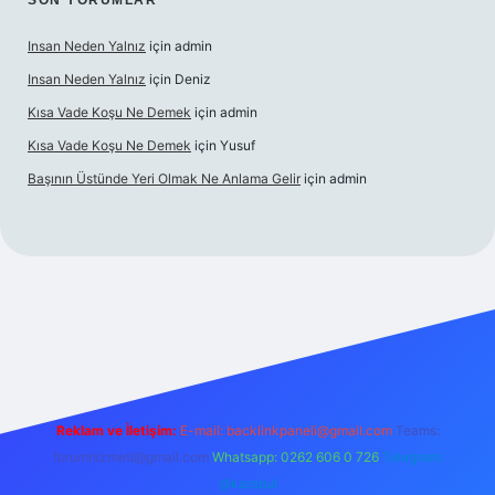
SON YORUMLAR
Insan Neden Yalnız
için
admin
Insan Neden Yalnız
için
Deniz
Kısa Vade Koşu Ne Demek
için
admin
Kısa Vade Koşu Ne Demek
için
Yusuf
Başının Üstünde Yeri Olmak Ne Anlama Gelir
için
admin
iriş
Reklam ve İletişim:
E-mail:
backlinkpaneli@gmail.com
Teams:
forumhizmeti@gmail.com
Whatsapp: 0262 606 0 726
Telegram:
@karabul