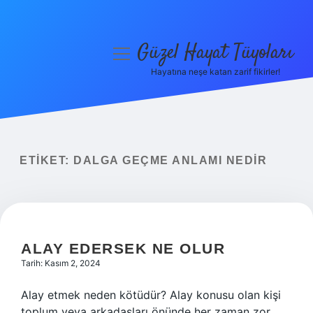
Güzel Hayat Tüyoları
menüyü
aç
Hayatına neşe katan zarif fikirler!
Anasayfa
Gizlilik Politikası
Yasal Uyarı
ETIKET:
DALGA GEÇME ANLAMI NEDIR
Hakkımızda
ALAY EDERSEK NE OLUR
Tarih: Kasım 2, 2024
Alay etmek neden kötüdür? Alay konusu olan kişi
toplum veya arkadaşları önünde her zaman zor