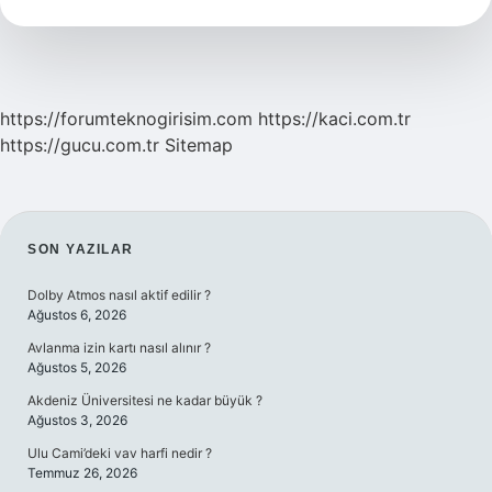
Olur
https://forumteknogirisim.com
https://kaci.com.tr
https://gucu.com.tr
Sitemap
SIDEBAR
SON YAZILAR
Dolby Atmos nasıl aktif edilir ?
Ağustos 6, 2026
Avlanma izin kartı nasıl alınır ?
Ağustos 5, 2026
Akdeniz Üniversitesi ne kadar büyük ?
Ağustos 3, 2026
Ulu Cami’deki vav harfi nedir ?
Temmuz 26, 2026