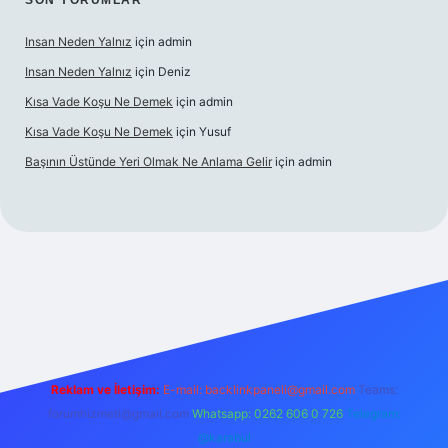
SON YORUMLAR
Insan Neden Yalnız
için
admin
Insan Neden Yalnız
için
Deniz
Kısa Vade Koşu Ne Demek
için
admin
Kısa Vade Koşu Ne Demek
için
Yusuf
Başının Üstünde Yeri Olmak Ne Anlama Gelir
için
admin
giriş
Reklam ve İletişim:
E-mail:
backlinkpaneli@gmail.com
Teams:
forumhizmeti@gmail.com
Whatsapp: 0262 606 0 726
Telegram:
@karabul