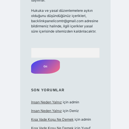
sayılırlar.
Hukuka ve yasal düzenlemelere aykırı
olduğunu düşündüğünüz içerikleri,
backlinkpanelicomtr@gmail.com
adresine
bildirmeniz halinde, ilgili içerikler yasal
süre içerisinde sitemizden kaldırılacaktır.
Arama
SON YORUMLAR
Insan Neden Yalnız
için
admin
Insan Neden Yalnız
için
Deniz
Kısa Vade Koşu Ne Demek
için
admin
Kısa Vade Koşu Ne Demek
için
Yusuf