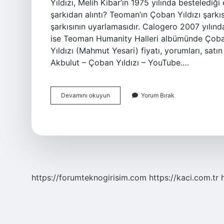
Yıldızı, Melih Kibar’ın 1975 yılında bestelediğ
şarkıdan alıntı? Teoman’ın Çoban Yıldızı şarkı
şarkısının uyarlamasıdır. Calogero 2007 yılı
ise Teoman Humanity Halleri albümünde Çoban 
Yıldızı (Mahmut Yesari) fiyatı, yorumları, sat
Akbulut – Çoban Yıldızı – YouTube.…
Çoban
Devamını okuyun
Yorum Bırak
Yıldızı
Kime
Ait
https://forumteknogirisim.com
https://kaci.com.tr