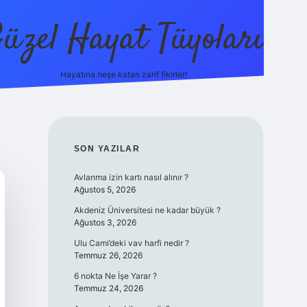
üzel Hayat Tüyoları
Hayatına neşe katan zarif fikirler!
ilbet giriş
SIDEBAR
SON YAZILAR
Avlanma izin kartı nasıl alınır ?
Ağustos 5, 2026
Akdeniz Üniversitesi ne kadar büyük ?
Ağustos 3, 2026
Ulu Cami’deki vav harfi nedir ?
Temmuz 26, 2026
6 nokta Ne İşe Yarar ?
Temmuz 24, 2026