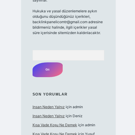
sayılırlar.
Hukuka ve yasal düzenlemelere aykırı
olduğunu düşündüğünüz içerikleri,
backlinkpanelicomtr@gmail.com
adresine
bildirmeniz halinde, ilgili içerikler yasal
süre içerisinde sitemizden kaldırılacaktır.
Arama
SON YORUMLAR
Insan Neden Yalnız
için
admin
Insan Neden Yalnız
için
Deniz
Kısa Vade Koşu Ne Demek
için
admin
Kısa Vade Koşu Ne Demek
için
Yusuf