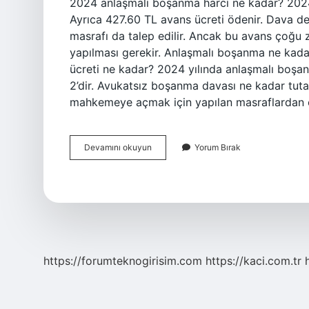
2024 anlaşmalı boşanma harcı ne kadar? 2024 
Ayrıca 427.60 TL avans ücreti ödenir. Dava d
masrafı da talep edilir. Ancak bu avans çoğ
yapılması gerekir. Anlaşmalı boşanma ne kada
ücreti ne kadar? 2024 yılında anlaşmalı boşan
2’dir. Avukatsız boşanma davası ne kadar tut
mahkemeye açmak için yapılan masraflardan olu
Anlaşmalı
Devamını okuyun
Yorum Bırak
Boşanma
Ücreti
Ne
Kadar
2024
https://forumteknogirisim.com
https://kaci.com.tr