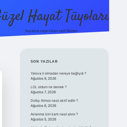
üzel Hayat Tüyoları
Hayatına neşe katan zarif fikirler!
ilbet giriş
SIDEBAR
SON YAZILAR
Yalova il olmadan nereye bağlıydı ?
Ağustos 9, 2026
LOL oldum ne demek ?
Ağustos 7, 2026
Dolby Atmos nasıl aktif edilir ?
Ağustos 6, 2026
Avlanma izin kartı nasıl alınır ?
Ağustos 5, 2026