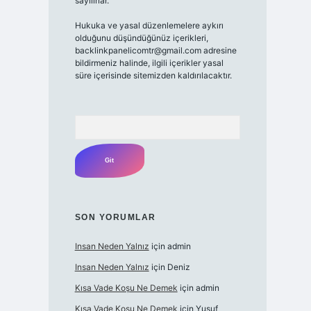
sayılırlar.
Hukuka ve yasal düzenlemelere aykırı
olduğunu düşündüğünüz içerikleri,
backlinkpanelicomtr@gmail.com
adresine
bildirmeniz halinde, ilgili içerikler yasal
süre içerisinde sitemizden kaldırılacaktır.
Arama
SON YORUMLAR
Insan Neden Yalnız
için
admin
Insan Neden Yalnız
için
Deniz
Kısa Vade Koşu Ne Demek
için
admin
Kısa Vade Koşu Ne Demek
için
Yusuf