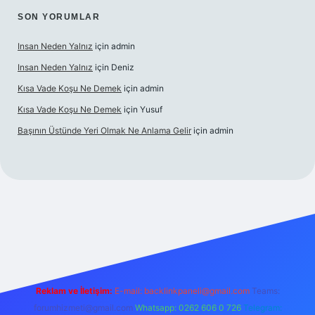
SON YORUMLAR
Insan Neden Yalnız
için
admin
Insan Neden Yalnız
için
Deniz
Kısa Vade Koşu Ne Demek
için
admin
Kısa Vade Koşu Ne Demek
için
Yusuf
Başının Üstünde Yeri Olmak Ne Anlama Gelir
için
admin
iriş
Reklam ve İletişim:
E-mail:
backlinkpaneli@gmail.com
Teams:
forumhizmeti@gmail.com
Whatsapp: 0262 606 0 726
Telegram: