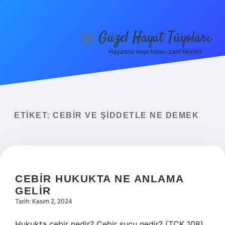
Güzel Hayat Tüyoları
menüyü
aç
Hayatına neşe katan zarif fikirler!
Anasayfa
Gizlilik Politikası
Yasal Uyarı
ETIKET:
CEBIR VE ŞIDDETLE NE DEMEK
Hakkımızda
CEBIR HUKUKTA NE ANLAMA
GELIR
Tarih: Kasım 2, 2024
Hukukta cebir nedir? Cebir suçu nedir? (TCK 108)