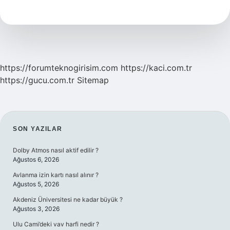
Ne
Anlama
Gelir
https://forumteknogirisim.com
https://kaci.com.tr
https://gucu.com.tr
Sitemap
SIDEBAR
SON YAZILAR
Dolby Atmos nasıl aktif edilir ?
Ağustos 6, 2026
Avlanma izin kartı nasıl alınır ?
Ağustos 5, 2026
Akdeniz Üniversitesi ne kadar büyük ?
Ağustos 3, 2026
Ulu Cami’deki vav harfi nedir ?