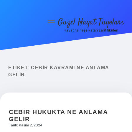
Güzel Hayat Tüyoları
menüyü
aç
Hayatına neşe katan zarif fikirler!
Anasayfa
Gizlilik Politikası
Yasal Uyarı
ETIKET:
CEBIR KAVRAMI NE ANLAMA
GELIR
Hakkımızda
CEBIR HUKUKTA NE ANLAMA
GELIR
Tarih: Kasım 2, 2024