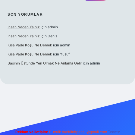
SON YORUMLAR
Insan Neden Yalnız
için
admin
Insan Neden Yalnız
için
Deniz
Kısa Vade Koşu Ne Demek
için
admin
Kısa Vade Koşu Ne Demek
için
Yusuf
Başının Üstünde Yeri Olmak Ne Anlama Gelir
için
admin
iriş
Reklam ve İletişim:
E-mail:
backlinkpaneli@gmail.com
Teams: