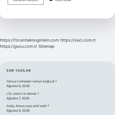
Hukukta
Ne
Anlama
Gelir
https://forumteknogirisim.com
https://kaci.com.tr
https://gucu.com.tr
Sitemap
SIDEBAR
SON YAZILAR
Yalova il olmadan nereye bağlıydı ?
Ağustos 9, 2026
LOL oldum ne demek ?
Ağustos 7, 2026
Dolby Atmos nasıl aktif edilir ?
Ağustos 6, 2026