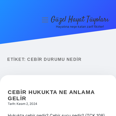
Güzel Hayat Tüyoları
menüyü
aç
Hayatına neşe katan zarif fikirler!
Anasayfa
Gizlilik Politikası
Yasal Uyarı
ETIKET:
CEBIR DURUMU NEDIR
Hakkımızda
CEBIR HUKUKTA NE ANLAMA
GELIR
Tarih: Kasım 2, 2024
Hukukta cebir nedir? Cebir suçu nedir? (TCK 108)