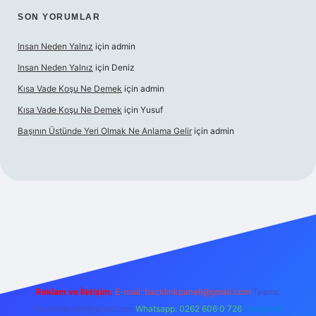
SON YORUMLAR
Insan Neden Yalnız
için
admin
Insan Neden Yalnız
için
Deniz
Kısa Vade Koşu Ne Demek
için
admin
Kısa Vade Koşu Ne Demek
için
Yusuf
Başının Üstünde Yeri Olmak Ne Anlama Gelir
için
admin
iriş
Reklam ve İletişim:
E-mail:
backlinkpaneli@gmail.com
Teams:
forumhizmeti@gmail.com
Whatsapp: 0262 606 0 726
Telegram: