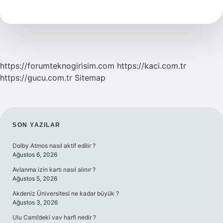
Ne
Anlama
Gelir
https://forumteknogirisim.com
https://kaci.com.tr
https://gucu.com.tr
Sitemap
SIDEBAR
SON YAZILAR
Dolby Atmos nasıl aktif edilir ?
Ağustos 6, 2026
Avlanma izin kartı nasıl alınır ?
Ağustos 5, 2026
Akdeniz Üniversitesi ne kadar büyük ?
Ağustos 3, 2026
Ulu Cami’deki vav harfi nedir ?