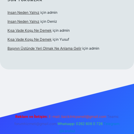
SON YORUMLAR
Insan Neden Yalnız
için
admin
Insan Neden Yalnız
için
Deniz
Kısa Vade Koşu Ne Demek
için
admin
Kısa Vade Koşu Ne Demek
için
Yusuf
Başının Üstünde Yeri Olmak Ne Anlama Gelir
için
admin
giriş
Reklam ve İletişim:
E-mail:
backlinkpaneli@gmail.com
Teams:
forumhizmeti@gmail.com
Whatsapp: 0262 606 0 726
Telegram:
@karabul