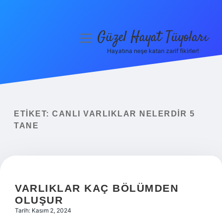
Güzel Hayat Tüyoları
menüyü
aç
Hayatına neşe katan zarif fikirler!
Anasayfa
Gizlilik Politikası
Yasal Uyarı
ETIKET:
CANLI VARLIKLAR NELERDIR 5
TANE
Hakkımızda
VARLIKLAR KAÇ BÖLÜMDEN
OLUŞUR
Tarih: Kasım 2, 2024