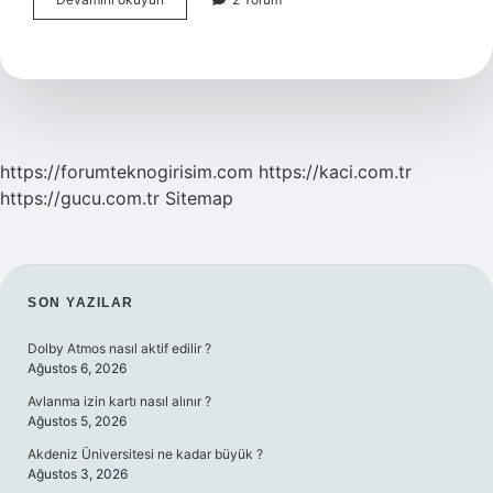
Bir
Anda
Bırakmak
Mı
Yavaş
Yavaş
Bırakmak
Mı
https://forumteknogirisim.com
https://kaci.com.tr
https://gucu.com.tr
Sitemap
SIDEBAR
SON YAZILAR
Dolby Atmos nasıl aktif edilir ?
Ağustos 6, 2026
Avlanma izin kartı nasıl alınır ?
Ağustos 5, 2026
Akdeniz Üniversitesi ne kadar büyük ?
Ağustos 3, 2026