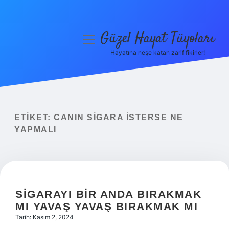
Güzel Hayat Tüyoları
menüyü
aç
Hayatına neşe katan zarif fikirler!
Anasayfa
Gizlilik Politikası
Yasal Uyarı
ETIKET:
CANIN SIGARA ISTERSE NE
YAPMALI
Hakkımızda
SIGARAYI BIR ANDA BIRAKMAK
MI YAVAŞ YAVAŞ BIRAKMAK MI
Tarih: Kasım 2, 2024