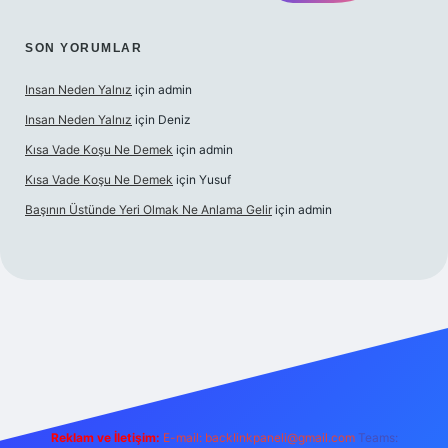
SON YORUMLAR
Insan Neden Yalnız
için
admin
Insan Neden Yalnız
için
Deniz
Kısa Vade Koşu Ne Demek
için
admin
Kısa Vade Koşu Ne Demek
için
Yusuf
Başının Üstünde Yeri Olmak Ne Anlama Gelir
için
admin
iriş
Reklam ve İletişim:
E-mail:
backlinkpaneli@gmail.com
Teams: