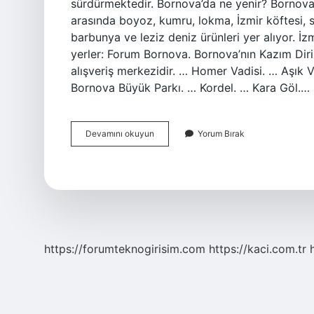
sürdürmektedir. Bornova’da ne yenir? Bornova 
arasında boyoz, kumru, lokma, İzmir köftesi, 
barbunya ve leziz deniz ürünleri yer alıyor. İ
yerler: Forum Bornova. Bornova’nın Kazım Diri
alışveriş merkezidir. … Homer Vadisi. … Aşık 
Bornova Büyük Parkı. … Kordel. … Kara Göl.…
İZmir
Devamını okuyun
Yorum Bırak
Bornova
Nın
Neyi
Meşhur
https://forumteknogirisim.com
https://kaci.com.tr