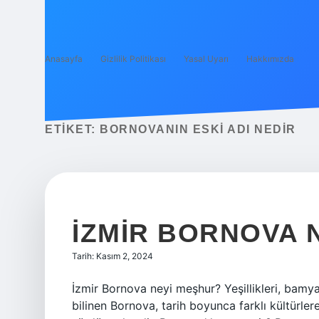
Anasayfa
Gizlilik Politikası
Yasal Uyarı
Hakkımızda
ETIKET:
BORNOVANIN ESKI ADI NEDIR
İZMIR BORNOVA 
Tarih: Kasım 2, 2024
İzmir Bornova neyi meşhur? Yeşillikleri, bamyal
bilinen Bornova, tarih boyunca farklı kültür