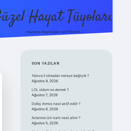
üzel Hayat Tüyoları
Hayatına neşe katan zarif fikirler!
ilbet giriş
SIDEBAR
SON YAZILAR
Yalova il olmadan nereye bağlıydı ?
Ağustos 9, 2026
LOL oldum ne demek ?
Ağustos 7, 2026
Dolby Atmos nasıl aktif edilir ?
Ağustos 6, 2026
Avlanma izin kartı nasıl alınır ?
Ağustos 5, 2026