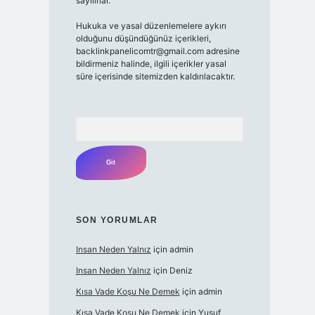
sayılırlar.
Hukuka ve yasal düzenlemelere aykırı
olduğunu düşündüğünüz içerikleri,
backlinkpanelicomtr@gmail.com
adresine
bildirmeniz halinde, ilgili içerikler yasal
süre içerisinde sitemizden kaldırılacaktır.
Arama
SON YORUMLAR
Insan Neden Yalnız
için
admin
Insan Neden Yalnız
için
Deniz
Kısa Vade Koşu Ne Demek
için
admin
Kısa Vade Koşu Ne Demek
için
Yusuf