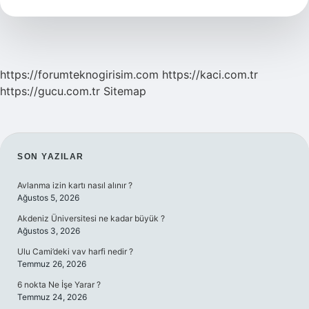
Demek
https://forumteknogirisim.com
https://kaci.com.tr
https://gucu.com.tr
Sitemap
SIDEBAR
SON YAZILAR
Avlanma izin kartı nasıl alınır ?
Ağustos 5, 2026
Akdeniz Üniversitesi ne kadar büyük ?
Ağustos 3, 2026
Ulu Cami’deki vav harfi nedir ?
Temmuz 26, 2026
6 nokta Ne İşe Yarar ?
Temmuz 24, 2026