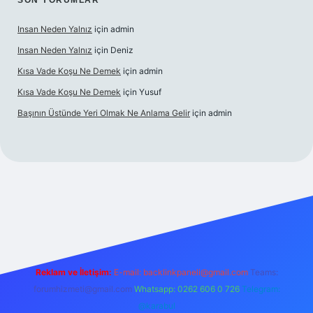
SON YORUMLAR
Insan Neden Yalnız
için
admin
Insan Neden Yalnız
için
Deniz
Kısa Vade Koşu Ne Demek
için
admin
Kısa Vade Koşu Ne Demek
için
Yusuf
Başının Üstünde Yeri Olmak Ne Anlama Gelir
için
admin
iriş
Reklam ve İletişim:
E-mail:
backlinkpaneli@gmail.com
Teams:
forumhizmeti@gmail.com
Whatsapp: 0262 606 0 726
Telegram:
@karabul