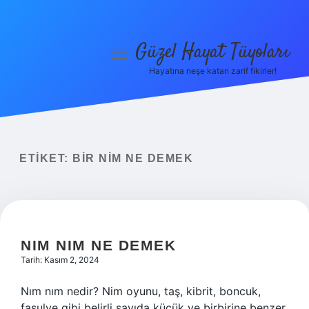
Güzel Hayat Tüyoları
menüyü
aç
Hayatına neşe katan zarif fikirler!
Anasayfa
Gizlilik Politikası
Yasal Uyarı
ETIKET:
BIR NIM NE DEMEK
Hakkımızda
NIM NIM NE DEMEK
Tarih: Kasım 2, 2024
Nım nım nedir? Nim oyunu, taş, kibrit, boncuk,
fasulye gibi belirli sayıda küçük ve birbirine benzer