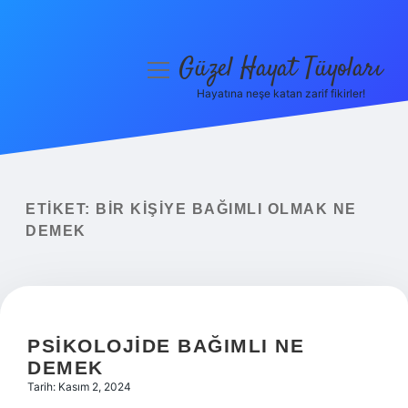
Güzel Hayat Tüyoları
menüyü
aç
Hayatına neşe katan zarif fikirler!
Anasayfa
Gizlilik Politikası
Yasal Uyarı
ETIKET:
BIR KIŞIYE BAĞIMLI OLMAK NE
DEMEK
Hakkımızda
PSIKOLOJIDE BAĞIMLI NE
DEMEK
Tarih: Kasım 2, 2024