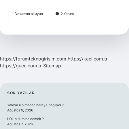
Psikolojide
Devamını okuyun
2 Yorum
Bağımlı
Ne
Demek
https://forumteknogirisim.com
https://kaci.com.tr
https://gucu.com.tr
Sitemap
SIDEBAR
SON YAZILAR
Yalova il olmadan nereye bağlıydı ?
Ağustos 9, 2026
LOL oldum ne demek ?
Ağustos 7, 2026