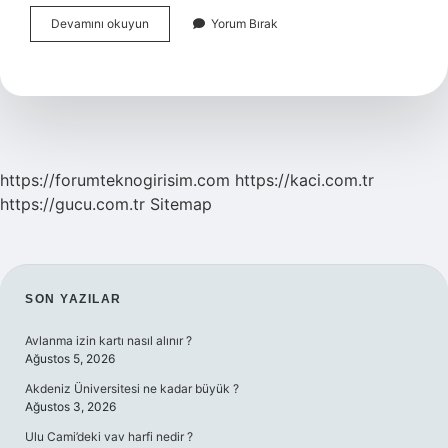
Kişinin
Devamını okuyun
Yorum Bırak
Bilincini
Kaybetmesine
Neden
Olabilir
https://forumteknogirisim.com
https://kaci.com.tr
https://gucu.com.tr
Sitemap
SIDEBAR
SON YAZILAR
Avlanma izin kartı nasıl alınır ?
Ağustos 5, 2026
Akdeniz Üniversitesi ne kadar büyük ?
Ağustos 3, 2026
Ulu Cami’deki vav harfi nedir ?