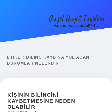
Güzel Hayat Tüyoları
menüyü
aç
Hayatına neşe katan zarif fikirler!
Anasayfa
Gizlilik Politikası
Yasal Uyarı
ETIKET:
BILINÇ KAYBINA YOL AÇAN
DURUMLAR NELERDIR
Hakkımızda
KIŞININ BILINCINI
KAYBETMESINE NEDEN
OLABILIR