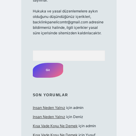
sayılırlar.
Hukuka ve yasal düzenlemelere aykırı
olduğunu düşündüğünüz içerikleri,
backlinkpanelicomtr@gmail.com
adresine
bildirmeniz halinde, ilgili içerikler yasal
süre içerisinde sitemizden kaldırılacaktır.
Arama
SON YORUMLAR
Insan Neden Yalnız
için
admin
Insan Neden Yalnız
için
Deniz
Kısa Vade Koşu Ne Demek
için
admin
Kısa Vade Koşu Ne Demek
için
Yusuf