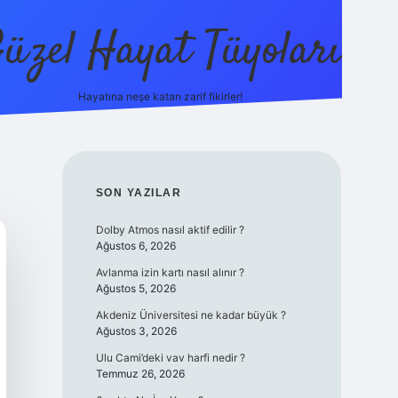
üzel Hayat Tüyoları
Hayatına neşe katan zarif fikirler!
ilbet giriş
SIDEBAR
SON YAZILAR
Dolby Atmos nasıl aktif edilir ?
Ağustos 6, 2026
Avlanma izin kartı nasıl alınır ?
Ağustos 5, 2026
Akdeniz Üniversitesi ne kadar büyük ?
Ağustos 3, 2026
Ulu Cami’deki vav harfi nedir ?
Temmuz 26, 2026