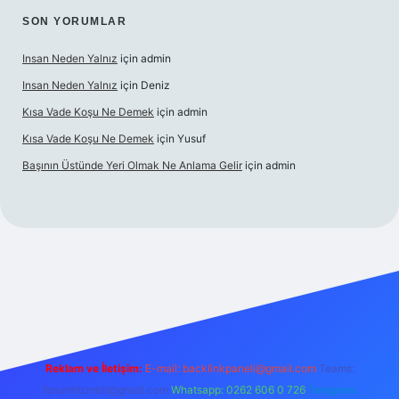
SON YORUMLAR
Insan Neden Yalnız
için
admin
Insan Neden Yalnız
için
Deniz
Kısa Vade Koşu Ne Demek
için
admin
Kısa Vade Koşu Ne Demek
için
Yusuf
Başının Üstünde Yeri Olmak Ne Anlama Gelir
için
admin
iriş
Reklam ve İletişim:
E-mail:
backlinkpaneli@gmail.com
Teams:
forumhizmeti@gmail.com
Whatsapp: 0262 606 0 726
Telegram: