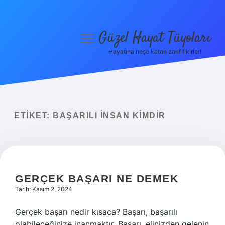
Güzel Hayat Tüyoları
menüyü
aç
Hayatına neşe katan zarif fikirler!
Anasayfa
Gizlilik Politikası
Yasal Uyarı
ETIKET:
BAŞARILI INSAN KIMDIR
Hakkımızda
GERÇEK BAŞARI NE DEMEK
Tarih: Kasım 2, 2024
Gerçek başarı nedir kısaca? Başarı, başarılı
olabileceğinize inanmaktır. Başarı, elinizden gelenin