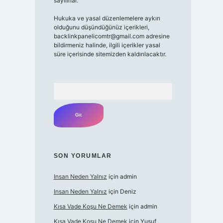
sayılırlar.
Hukuka ve yasal düzenlemelere aykırı
olduğunu düşündüğünüz içerikleri,
backlinkpanelicomtr@gmail.com
adresine
bildirmeniz halinde, ilgili içerikler yasal
süre içerisinde sitemizden kaldırılacaktır.
Arama
SON YORUMLAR
Insan Neden Yalnız
için
admin
Insan Neden Yalnız
için
Deniz
Kısa Vade Koşu Ne Demek
için
admin
Kısa Vade Koşu Ne Demek
için
Yusuf