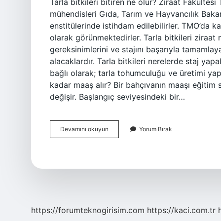
Tarla bitkileri bitiren ne olur? Ziraat Fakültes
mühendisleri Gıda, Tarım ve Hayvancılık Bakanl
enstitülerinde istihdam edilebilirler. TMO’da k
olarak görünmektedirler. Tarla bitkileri ziraa
gereksinimlerini ve stajını başarıyla tamamlaya
alacaklardır. Tarla bitkileri nerelerde staj ya
bağlı olarak; tarla tohumculuğu ve üretimi yapı
kadar maaş alır? Bir bahçıvanın maaşı eğitim
değişir. Başlangıç ​​seviyesindeki bir…
Tarla
Devamını okuyun
Yorum Bırak
Bitkileri
Okuyunca
Ne
Olunur
https://forumteknogirisim.com
https://kaci.com.tr