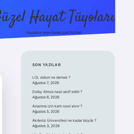
üzel Hayat Tüyoları
Hayatına neşe katan zarif fikirler!
ilbet giriş
SIDEBAR
SON YAZILAR
LOL oldum ne demek ?
Ağustos 7, 2026
Dolby Atmos nasıl aktif edilir ?
Ağustos 6, 2026
Avlanma izin kartı nasıl alınır ?
Ağustos 5, 2026
Akdeniz Üniversitesi ne kadar büyük ?
Ağustos 3, 2026