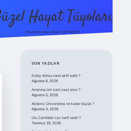
üzel Hayat Tüyoları
Hayatına neşe katan zarif fikirler!
ilbet giriş
SIDEBAR
SON YAZILAR
Dolby Atmos nasıl aktif edilir ?
Ağustos 6, 2026
Avlanma izin kartı nasıl alınır ?
Ağustos 5, 2026
Akdeniz Üniversitesi ne kadar büyük ?
Ağustos 3, 2026
Ulu Cami’deki vav harfi nedir ?
Temmuz 26, 2026