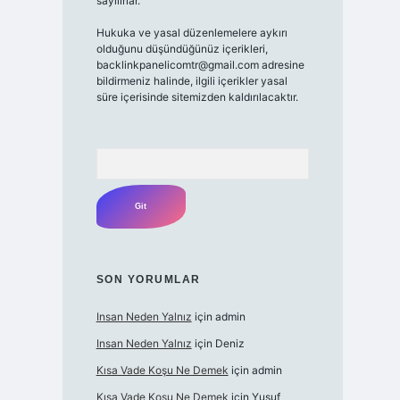
sayılırlar.
Hukuka ve yasal düzenlemelere aykırı
olduğunu düşündüğünüz içerikleri,
backlinkpanelicomtr@gmail.com
adresine
bildirmeniz halinde, ilgili içerikler yasal
süre içerisinde sitemizden kaldırılacaktır.
Arama
SON YORUMLAR
Insan Neden Yalnız
için
admin
Insan Neden Yalnız
için
Deniz
Kısa Vade Koşu Ne Demek
için
admin
Kısa Vade Koşu Ne Demek
için
Yusuf