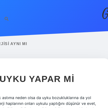
G
ISI AYNI MI
 UYKU YAPAR MI
 sık astıma neden olsa da uyku bozukluklarına da yol
lerji haplarının onları uykulu yaptığını düşünür ve evet,