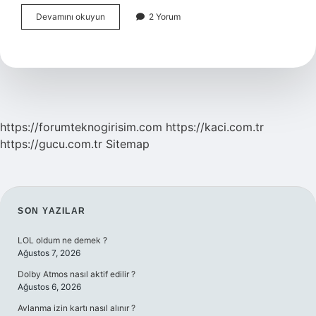
Bağırsak
Devamını okuyun
2 Yorum
Solucanı
Kendiliğinden
Geçer
Mi
https://forumteknogirisim.com
https://kaci.com.tr
https://gucu.com.tr
Sitemap
SIDEBAR
SON YAZILAR
LOL oldum ne demek ?
Ağustos 7, 2026
Dolby Atmos nasıl aktif edilir ?
Ağustos 6, 2026
Avlanma izin kartı nasıl alınır ?