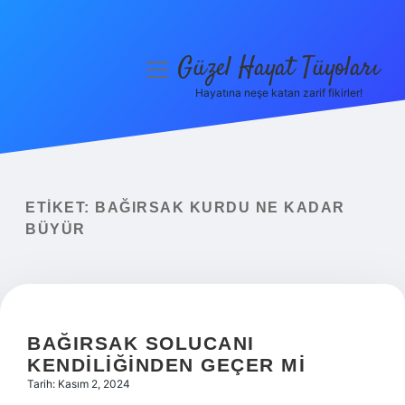
Güzel Hayat Tüyoları
menüyü
aç
Hayatına neşe katan zarif fikirler!
Anasayfa
Gizlilik Politikası
Yasal Uyarı
ETIKET:
BAĞIRSAK KURDU NE KADAR
BÜYÜR
Hakkımızda
BAĞIRSAK SOLUCANI
KENDILIĞINDEN GEÇER MI
Tarih: Kasım 2, 2024