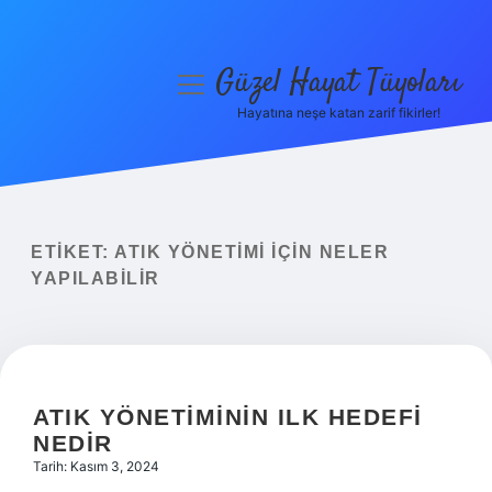
Güzel Hayat Tüyoları
menüyü
aç
Hayatına neşe katan zarif fikirler!
Anasayfa
Gizlilik Politikası
Yasal Uyarı
ETIKET:
ATIK YÖNETIMI IÇIN NELER
YAPILABILIR
Hakkımızda
ATIK YÖNETIMININ ILK HEDEFI
NEDIR
Tarih: Kasım 3, 2024