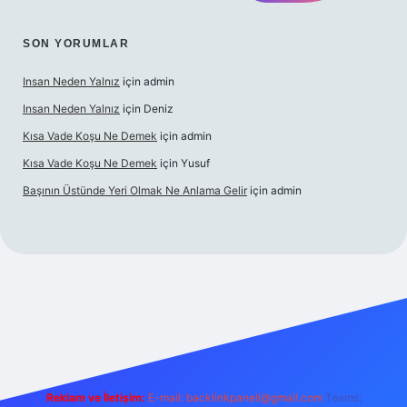
SON YORUMLAR
Insan Neden Yalnız
için
admin
Insan Neden Yalnız
için
Deniz
Kısa Vade Koşu Ne Demek
için
admin
Kısa Vade Koşu Ne Demek
için
Yusuf
Başının Üstünde Yeri Olmak Ne Anlama Gelir
için
admin
iriş
Reklam ve İletişim:
E-mail:
backlinkpaneli@gmail.com
Teams: