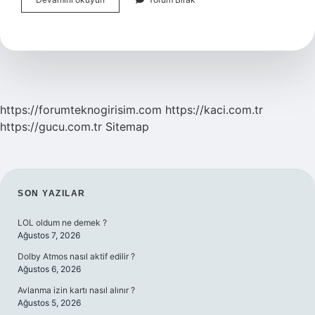
Yönetiminin
Ilk
Hedefi
Nedir
https://forumteknogirisim.com
https://kaci.com.tr
https://gucu.com.tr
Sitemap
SIDEBAR
SON YAZILAR
LOL oldum ne demek ?
Ağustos 7, 2026
Dolby Atmos nasıl aktif edilir ?
Ağustos 6, 2026
Avlanma izin kartı nasıl alınır ?
Ağustos 5, 2026