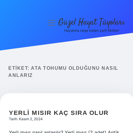
Güzel Hayat Tüyoları
menüyü
aç
Hayatına neşe katan zarif fikirler!
Anasayfa
Gizlilik Politikası
Yasal Uyarı
ETIKET:
ATA TOHUMU OLDUĞUNU NASIL
ANLARIZ
Hakkımızda
YERLI MISIR KAÇ SIRA OLUR
Tarih: Kasım 2, 2024
Yerli mısır nasıl anlaşılır? Yerli mısır (2 adet) Antik