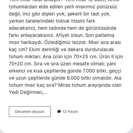
tohumlardan elde edilen yerli mısırımız pürüzsüz
değil, inci gibi dişleri yok, şekerli bir tadı yok,
yerken tanelerindeki tokluk hissini fark
edeceksiniz, hem tadında hem de görüntüsünde
farkı anlayacaksınız. Afiyet olsun. Son patlamış
mısır harikaydı. Özlediğimiz lezzet. Mısır sıra arası
kaç cm? Ekim derinliği ve dekara durdurulacak
tohum miktarı: Ana ürün için 70×25 cm. Ürün II için
70*20 cm. Sıra ve sıra üzeri mesafe olmalı; yani
erkenci ve kısa çeşitlerde günde 7.000 bitki, geççi
ve uzun çeşitlerde günde 6.000 bitki olmalıdır. Ata
tohum mısır kaç sıra? Miras tohum arayışında olan
Yedi Değirmen,…
Yerli
Devamını okuyun
12 Yorum
Mısır
Kaç
Sıra
Olur