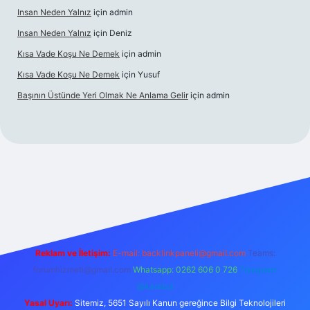
Insan Neden Yalnız
için
admin
Insan Neden Yalnız
için
Deniz
Kısa Vade Koşu Ne Demek
için
admin
Kısa Vade Koşu Ne Demek
için
Yusuf
Başının Üstünde Yeri Olmak Ne Anlama Gelir
için
admin
iriş
Reklam ve İletişim:
E-mail:
backlinkpaneli@gmail.com
Teams:
forumhizmeti@gmail.com
Whatsapp: 0262 606 0 726
Telegram:
@karabul
Yasal Uyarı:
Sitemiz, 5651 Sayılı Kanun gereğince Bilgi Teknolojileri