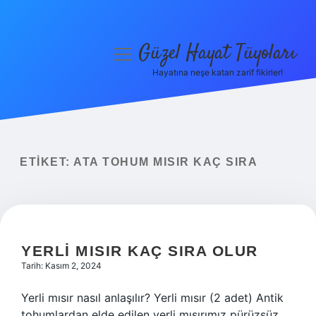
Güzel Hayat Tüyoları
menüyü
aç
Hayatına neşe katan zarif fikirler!
Anasayfa
Gizlilik Politikası
Yasal Uyarı
ETIKET:
ATA TOHUM MISIR KAÇ SIRA
Hakkımızda
YERLI MISIR KAÇ SIRA OLUR
Tarih: Kasım 2, 2024
Yerli mısır nasıl anlaşılır? Yerli mısır (2 adet) Antik
tohumlardan elde edilen yerli mısırımız pürüzsüz