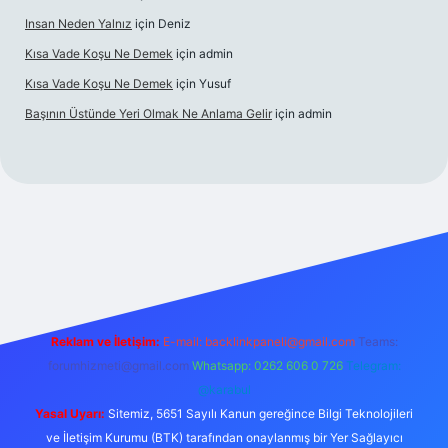
Insan Neden Yalnız
için
Deniz
Kısa Vade Koşu Ne Demek
için
admin
Kısa Vade Koşu Ne Demek
için
Yusuf
Başının Üstünde Yeri Olmak Ne Anlama Gelir
için
admin
iriş
Reklam ve İletişim:
E-mail:
backlinkpaneli@gmail.com
Teams:
forumhizmeti@gmail.com
Whatsapp: 0262 606 0 726
Telegram:
@karabul
Yasal Uyarı:
Sitemiz, 5651 Sayılı Kanun gereğince Bilgi Teknolojileri
ve İletişim Kurumu (BTK) tarafından onaylanmış bir Yer Sağlayıcı