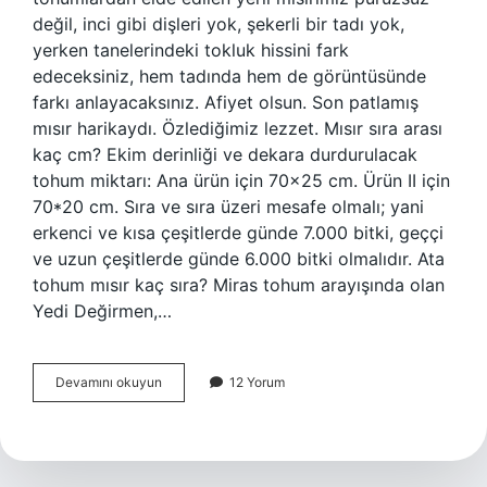
değil, inci gibi dişleri yok, şekerli bir tadı yok,
yerken tanelerindeki tokluk hissini fark
edeceksiniz, hem tadında hem de görüntüsünde
farkı anlayacaksınız. Afiyet olsun. Son patlamış
mısır harikaydı. Özlediğimiz lezzet. Mısır sıra arası
kaç cm? Ekim derinliği ve dekara durdurulacak
tohum miktarı: Ana ürün için 70×25 cm. Ürün II için
70*20 cm. Sıra ve sıra üzeri mesafe olmalı; yani
erkenci ve kısa çeşitlerde günde 7.000 bitki, geççi
ve uzun çeşitlerde günde 6.000 bitki olmalıdır. Ata
tohum mısır kaç sıra? Miras tohum arayışında olan
Yedi Değirmen,…
Yerli
Devamını okuyun
12 Yorum
Mısır
Kaç
Sıra
Olur