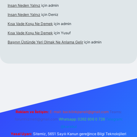
Insan Neden Yalnız
için
admin
Insan Neden Yalnız
için
Deniz
Kısa Vade Koşu Ne Demek
için
admin
Kısa Vade Koşu Ne Demek
için
Yusuf
Başının Üstünde Yeri Olmak Ne Anlama Gelir
için
admin
iriş
Reklam ve İletişim:
E-mail:
backlinkpaneli@gmail.com
Teams:
forumhizmeti@gmail.com
Whatsapp: 0262 606 0 726
Telegram:
@karabul
Yasal Uyarı:
Sitemiz, 5651 Sayılı Kanun gereğince Bilgi Teknolojileri