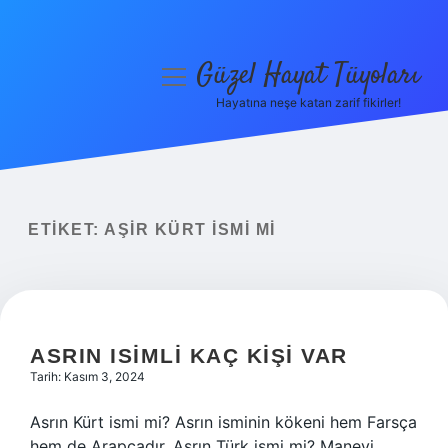
Güzel Hayat Tüyoları
menüyü
aç
Hayatına neşe katan zarif fikirler!
Anasayfa
Gizlilik Politikası
Yasal Uyarı
ETIKET:
AŞIR KÜRT ISMI MI
Hakkımızda
ASRIN ISIMLI KAÇ KIŞI VAR
Tarih: Kasım 3, 2024
Asrın Kürt ismi mi? Asrın isminin kökeni hem Farsça
hem de Arapçadır. Asrın Türk ismi mi? Manevi