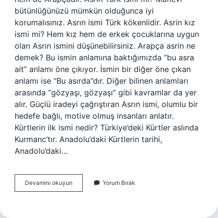
bütünlüğünüzü mümkün olduğunca iyi
korumalısınız. Asrın ismi Türk kökenlidir. Asrin kız
ismi mi? Hem kız hem de erkek çocuklarına uygun
olan Asrın ismini düşünebilirsiniz. Arapça asrin ne
demek? Bu ismin anlamına baktığımızda “bu asra
ait” anlamı öne çıkıyor. İsmin bir diğer öne çıkan
anlamı ise “Bu asırda”dır. Diğer bilinen anlamları
arasında “gözyaşı, gözyaşı” gibi kavramlar da yer
alır. Güçlü iradeyi çağrıştıran Asrın ismi, olumlu bir
hedefe bağlı, motive olmuş insanları anlatır.
Kürtlerin ilk ismi nedir? Türkiye’deki Kürtler aslında
Kurmanc’tır. Anadolu’daki Kürtlerin tarihi,
Anadolu’daki…
Asrın
Devamını okuyun
Yorum Bırak
Isimli
Kaç
Kişi
Var