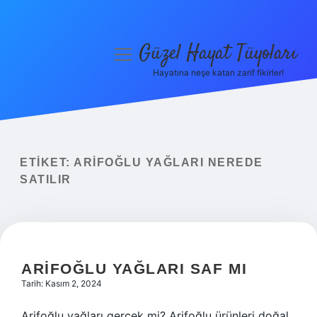
Güzel Hayat Tüyoları
menüyü
aç
Hayatına neşe katan zarif fikirler!
Anasayfa
Gizlilik Politikası
Yasal Uyarı
ETIKET:
ARIFOĞLU YAĞLARI NEREDE
SATILIR
Hakkımızda
ARIFOĞLU YAĞLARI SAF MI
Tarih: Kasım 2, 2024
Arifoğlu yağları gerçek mi? Arifoğlu ürünleri doğal