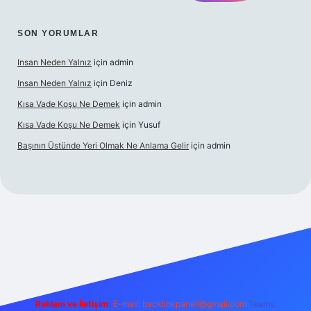
SON YORUMLAR
Insan Neden Yalnız
için
admin
Insan Neden Yalnız
için
Deniz
Kısa Vade Koşu Ne Demek
için
admin
Kısa Vade Koşu Ne Demek
için
Yusuf
Başının Üstünde Yeri Olmak Ne Anlama Gelir
için
admin
iriş
Reklam ve İletişim:
E-mail:
backlinkpaneli@gmail.com
Teams: