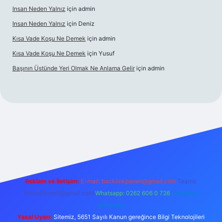
Insan Neden Yalnız
için
admin
Insan Neden Yalnız
için
Deniz
Kısa Vade Koşu Ne Demek
için
admin
Kısa Vade Koşu Ne Demek
için
Yusuf
Başının Üstünde Yeri Olmak Ne Anlama Gelir
için
admin
iriş
Reklam ve İletişim:
E-mail:
backlinkpaneli@gmail.com
Teams:
forumhizmeti@gmail.com
Whatsapp: 0262 606 0 726
Telegram:
@karabul
Yasal Uyarı:
Sitemiz, 5651 Sayılı Kanun gereğince Bilgi Teknolojileri