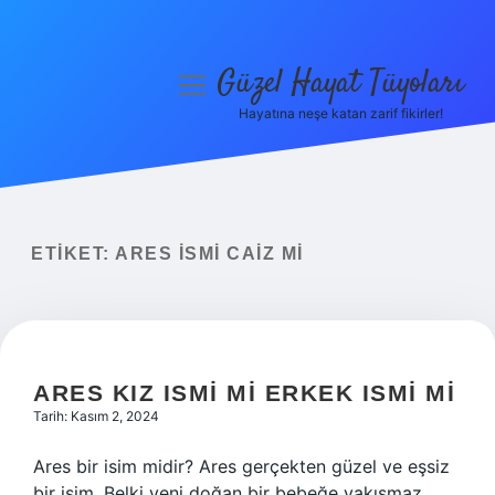
Güzel Hayat Tüyoları
menüyü
aç
Hayatına neşe katan zarif fikirler!
Anasayfa
Gizlilik Politikası
Yasal Uyarı
ETIKET:
ARES ISMI CAIZ MI
Hakkımızda
ARES KIZ ISMI MI ERKEK ISMI MI
Tarih: Kasım 2, 2024
Ares bir isim midir? Ares gerçekten güzel ve eşsiz
bir isim. Belki yeni doğan bir bebeğe yakışmaz