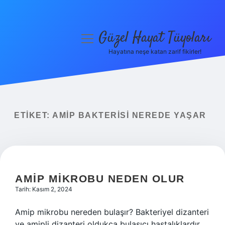
Güzel Hayat Tüyoları
menüyü
aç
Hayatına neşe katan zarif fikirler!
Anasayfa
Gizlilik Politikası
Yasal Uyarı
ETIKET:
AMIP BAKTERISI NEREDE YAŞAR
Hakkımızda
AMIP MIKROBU NEDEN OLUR
Tarih: Kasım 2, 2024
Amip mikrobu nereden bulaşır? Bakteriyel dizanteri
ve amipli dizanteri oldukça bulaşıcı hastalıklardır.