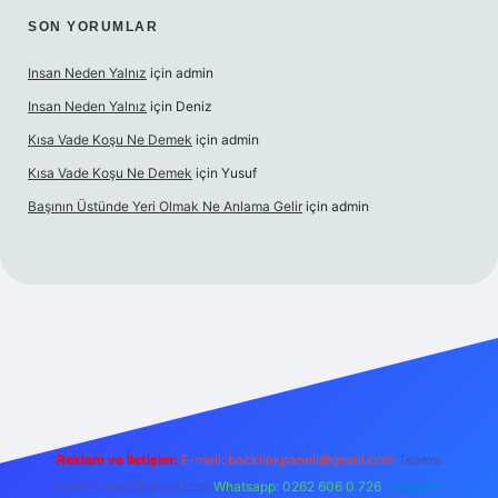
SON YORUMLAR
Insan Neden Yalnız
için
admin
Insan Neden Yalnız
için
Deniz
Kısa Vade Koşu Ne Demek
için
admin
Kısa Vade Koşu Ne Demek
için
Yusuf
Başının Üstünde Yeri Olmak Ne Anlama Gelir
için
admin
iriş
Reklam ve İletişim:
E-mail:
backlinkpaneli@gmail.com
Teams:
forumhizmeti@gmail.com
Whatsapp: 0262 606 0 726
Telegram: