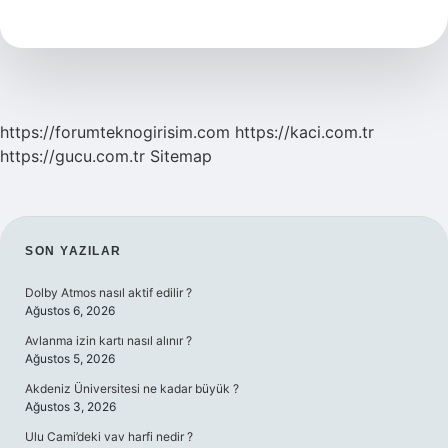
Neden
Olur
https://forumteknogirisim.com
https://kaci.com.tr
https://gucu.com.tr
Sitemap
SIDEBAR
SON YAZILAR
Dolby Atmos nasıl aktif edilir ?
Ağustos 6, 2026
Avlanma izin kartı nasıl alınır ?
Ağustos 5, 2026
Akdeniz Üniversitesi ne kadar büyük ?
Ağustos 3, 2026
Ulu Cami’deki vav harfi nedir ?