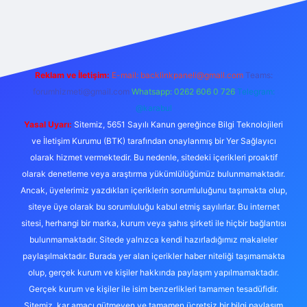
iriş
Reklam ve İletişim:
E-mail:
backlinkpaneli@gmail.com
Teams:
forumhizmeti@gmail.com
Whatsapp: 0262 606 0 726
Telegram:
@karabul
Yasal Uyarı:
Sitemiz, 5651 Sayılı Kanun gereğince Bilgi Teknolojileri
ve İletişim Kurumu (BTK) tarafından onaylanmış bir Yer Sağlayıcı
olarak hizmet vermektedir. Bu nedenle, sitedeki içerikleri proaktif
olarak denetleme veya araştırma yükümlülüğümüz bulunmamaktadır.
Ancak, üyelerimiz yazdıkları içeriklerin sorumluluğunu taşımakta olup,
siteye üye olarak bu sorumluluğu kabul etmiş sayılırlar. Bu internet
sitesi, herhangi bir marka, kurum veya şahıs şirketi ile hiçbir bağlantısı
bulunmamaktadır. Sitede yalnızca kendi hazırladığımız makaleler
paylaşılmaktadır. Burada yer alan içerikler haber niteliği taşımamakta
olup, gerçek kurum ve kişiler hakkında paylaşım yapılmamaktadır.
Gerçek kurum ve kişiler ile isim benzerlikleri tamamen tesadüfidir.
Sitemiz, kar amacı gütmeyen ve tamamen ücretsiz bir bilgi paylaşım