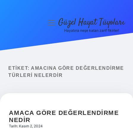
Güzel Hayat Tüyoları
menüyü
aç
Hayatına neşe katan zarif fikirler!
Anasayfa
Gizlilik Politikası
Yasal Uyarı
ETIKET:
AMACINA GÖRE DEĞERLENDIRME
TÜRLERI NELERDIR
Hakkımızda
AMACA GÖRE DEĞERLENDIRME
NEDIR
Tarih: Kasım 2, 2024