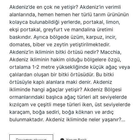
Akdeniz’de en çok ne yetişir? Akdeniz’in verimli
alanlarında, hemen hemen her türlü tarım ürününün
kolayca bulunabildiği yerlerde, portakal, limon,
ekşi portakal, greyfurt ve mandalina üretimi
baskındır. Ayrıca bölgede üzüm, karpuz, incir,
domates, biber ve zeytin yetiştirilmektedir.
Akdeniz’in ikliminin bitki örtüsü nedir? Macchia,
Akdeniz ikliminin hakim olduğu bölgelere özgü,
ortalama 1-2 metre yüksekliğinde küçük ağaç veya
çalılardan oluşan bir bitki örtüsüdür. Bu bitki
örtüsüyle kaplı alanlara maki denir. Akdeniz
ikliminde hangi ağaçlar yetişir? Akdeniz Bölgesi
ormanlarındaki başlıca ağaç türleri alt seviyelerde
kızılçam ve çeşitli meşe türleri iken, üst seviyelerde
karaçam, boğa sediri, boğa köknarı ve ardıç
bulunmaktadır. Akdeniz ikliminde neler yaşanır?…
Akdeniz
Devamını okuyun
Yorum Bırak