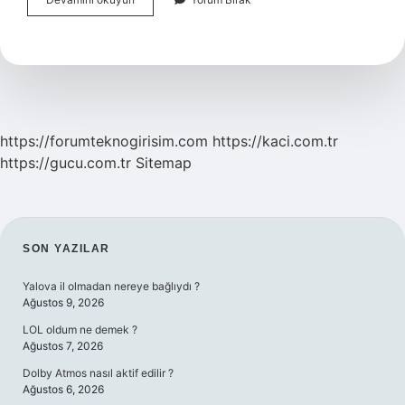
Ikliminde
Yetişen
Bitki
Türleri
Nelerdir
https://forumteknogirisim.com
https://kaci.com.tr
https://gucu.com.tr
Sitemap
SIDEBAR
SON YAZILAR
Yalova il olmadan nereye bağlıydı ?
Ağustos 9, 2026
LOL oldum ne demek ?
Ağustos 7, 2026
Dolby Atmos nasıl aktif edilir ?
Ağustos 6, 2026