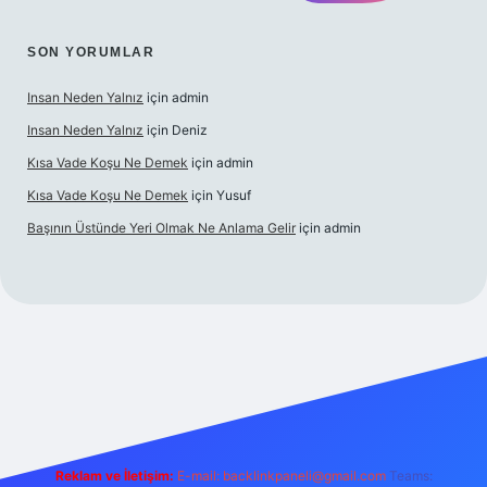
SON YORUMLAR
Insan Neden Yalnız
için
admin
Insan Neden Yalnız
için
Deniz
Kısa Vade Koşu Ne Demek
için
admin
Kısa Vade Koşu Ne Demek
için
Yusuf
Başının Üstünde Yeri Olmak Ne Anlama Gelir
için
admin
iriş
Reklam ve İletişim:
E-mail:
backlinkpaneli@gmail.com
Teams: