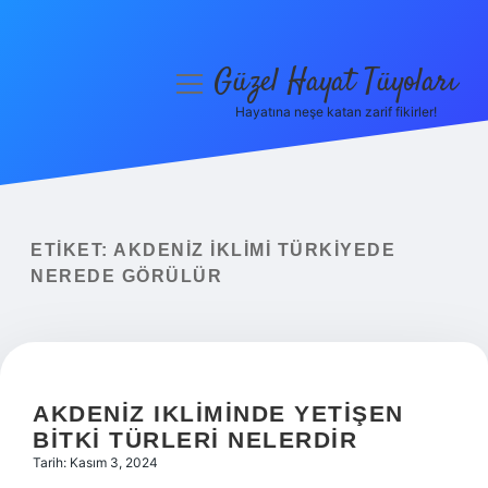
Güzel Hayat Tüyoları
menüyü
aç
Hayatına neşe katan zarif fikirler!
Anasayfa
Gizlilik Politikası
Yasal Uyarı
ETIKET:
AKDENIZ IKLIMI TÜRKIYEDE
NEREDE GÖRÜLÜR
Hakkımızda
AKDENIZ IKLIMINDE YETIŞEN
BITKI TÜRLERI NELERDIR
Tarih: Kasım 3, 2024