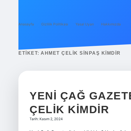
Anasayfa
Gizlilik Politikası
Yasal Uyarı
Hakkımızda
ETIKET:
AHMET ÇELIK SINPAŞ KIMDIR
YENI ÇAĞ GAZET
ÇELIK KIMDIR
Tarih: Kasım 2, 2024