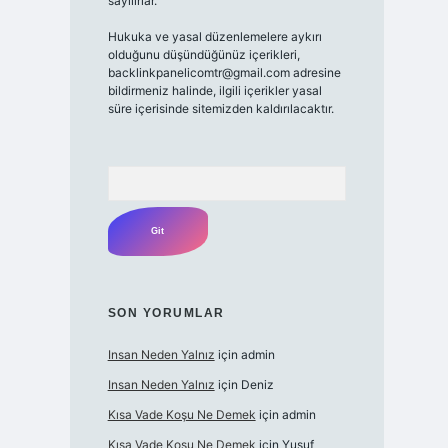
sayılırlar.
Hukuka ve yasal düzenlemelere aykırı
olduğunu düşündüğünüz içerikleri,
backlinkpanelicomtr@gmail.com
adresine
bildirmeniz halinde, ilgili içerikler yasal
süre içerisinde sitemizden kaldırılacaktır.
Arama
SON YORUMLAR
Insan Neden Yalnız
için
admin
Insan Neden Yalnız
için
Deniz
Kısa Vade Koşu Ne Demek
için
admin
Kısa Vade Koşu Ne Demek
için
Yusuf