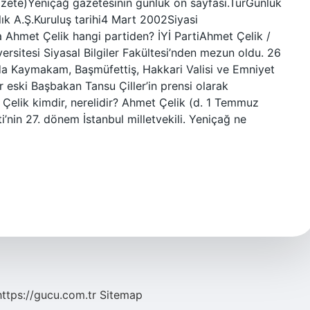
azete)Yeniçağ gazetesinin günlük ön sayfası.TürGünlük
ık A.Ş.Kuruluş tarihi4 Mart 2002Siyasi
ha Ahmet Çelik hangi partiden? İYİ PartiAhmet Çelik /
rsitesi Siyasal Bilgiler Fakültesi’nden mezun oldu. 26
ında Kaymakam, Başmüfettiş, Hakkari Valisi ve Emniyet
 eski Başbakan Tansu Çiller’in prensi olarak
t Çelik kimdir, nerelidir? Ahmet Çelik (d. 1 Temmuz
ti’nin 27. dönem İstanbul milletvekili. Yeniçağ ne
https://gucu.com.tr
Sitemap