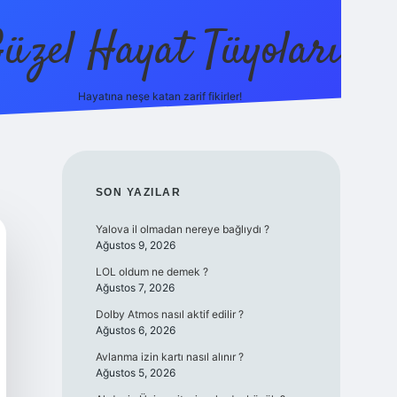
üzel Hayat Tüyoları
Hayatına neşe katan zarif fikirler!
ilbet giriş
SIDEBAR
SON YAZILAR
Yalova il olmadan nereye bağlıydı ?
Ağustos 9, 2026
LOL oldum ne demek ?
Ağustos 7, 2026
Dolby Atmos nasıl aktif edilir ?
Ağustos 6, 2026
Avlanma izin kartı nasıl alınır ?
Ağustos 5, 2026