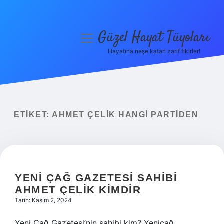
Güzel Hayat Tüyoları
menüyü
aç
Hayatına neşe katan zarif fikirler!
Anasayfa
Gizlilik Politikası
Yasal Uyarı
ETIKET:
AHMET ÇELIK HANGI PARTIDEN
Hakkımızda
YENI ÇAĞ GAZETESI SAHIBI
AHMET ÇELIK KIMDIR
Tarih: Kasım 2, 2024
Yeni Çağ Gazetesi’nin sahibi kim? Yeniçağ