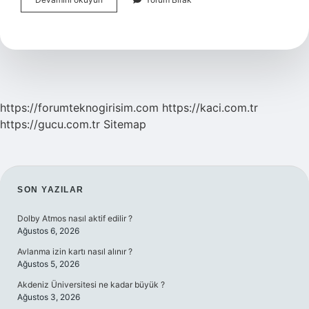
Çağ
Gazetesi
Sahibi
Ahmet
Çelik
Kimdir
https://forumteknogirisim.com
https://kaci.com.tr
https://gucu.com.tr
Sitemap
SIDEBAR
SON YAZILAR
Dolby Atmos nasıl aktif edilir ?
Ağustos 6, 2026
Avlanma izin kartı nasıl alınır ?
Ağustos 5, 2026
Akdeniz Üniversitesi ne kadar büyük ?
Ağustos 3, 2026