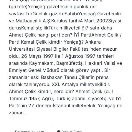
(gazete)Yeniçağ gazetesinin günlük ön
sayfası.TürGünlük gazeteSahibiYeniçağ Gazetecilik
ve Matbaacılık A.Ş.Kuruluş tarihi4 Mart 2002Siyasi
duruşKemalistçilikTürk milliyetçiliği7 satır daha
Ahmet Çelik hangi partiden? İYİ PartiAhmet Çelik /
Parti Kemal Çelik kimdir Yeniçağ? Ankara
Üniversitesi Siyasal Bilgiler Fakültesi’nden mezun
oldu. 26 Mayıs 1997 ile 1 Ağustos 1997 tarihleri ​​
arasında Kaymakam, Başmüfettiş, Hakkari Valisi ve
Emniyet Genel Müdürü olarak görev yaptı. Bir
zamanlar eski Başbakan Tansu Çiller’in prensi
olarak tanınıyordu. XXI. Antalya milletvekilidir.
Ahmet Çelik kimdir, nerelidir? Ahmet Çelik (d. 1
Temmuz 1957, Ağrı), Türk iş adamı, siyasetçi ve İYİ
Parti’nin 27. dönem İstanbul milletvekili. Yeniçağ ne
zaman…
Yeni
Devamını okuyun
Yorum Bırak