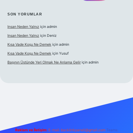
SON YORUMLAR
Insan Neden Yalnız
için
admin
Insan Neden Yalnız
için
Deniz
Kısa Vade Koşu Ne Demek
için
admin
Kısa Vade Koşu Ne Demek
için
Yusuf
Başının Üstünde Yeri Olmak Ne Anlama Gelir
için
admin
 giriş
Reklam ve İletişim:
E-mail:
backlinkpaneli@gmail.com
Teams: