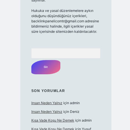
sayılırlar.
Hukuka ve yasal düzenlemelere aykırı
olduğunu düşündüğünüz içerikleri,
backlinkpanelicomtr@gmail.com
adresine
bildirmeniz halinde, ilgili içerikler yasal
süre içerisinde sitemizden kaldırılacaktır.
Arama
SON YORUMLAR
Insan Neden Yalnız
için
admin
Insan Neden Yalnız
için
Deniz
Kısa Vade Koşu Ne Demek
için
admin
Kısa Vade Koşu Ne Demek
için
Yusuf