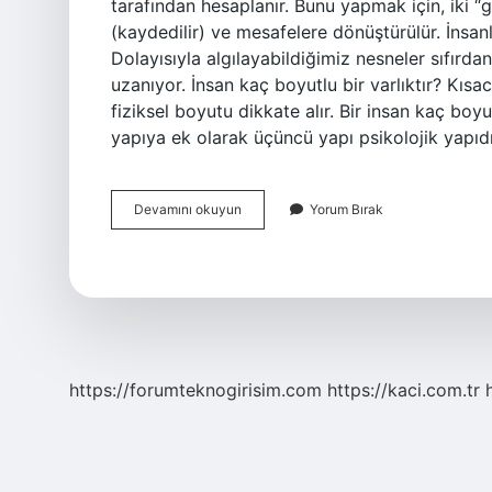
tarafından hesaplanır. Bunu yapmak için, iki “gö
(kaydedilir) ve mesafelere dönüştürülür. İnsa
Dolayısıyla algılayabildiğimiz nesneler sıfır
uzanıyor. İnsan kaç boyutlu bir varlıktır? Kıs
fiziksel boyutu dikkate alır. Bir insan kaç boyu
yapıya ek olarak üçüncü yapı psikolojik yapıdı
Insan
Devamını okuyun
Yorum Bırak
3
Boyutlu
Mudur
https://forumteknogirisim.com
https://kaci.com.tr