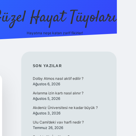
üzel Hayat Tüyoları
Hayatına neşe katan zarif fikirler!
ilbet giriş
SIDEBAR
SON YAZILAR
Dolby Atmos nasıl aktif edilir ?
Ağustos 6, 2026
Avlanma izin kartı nasıl alınır ?
Ağustos 5, 2026
Akdeniz Üniversitesi ne kadar büyük ?
Ağustos 3, 2026
Ulu Cami’deki vav harfi nedir ?
Temmuz 26, 2026