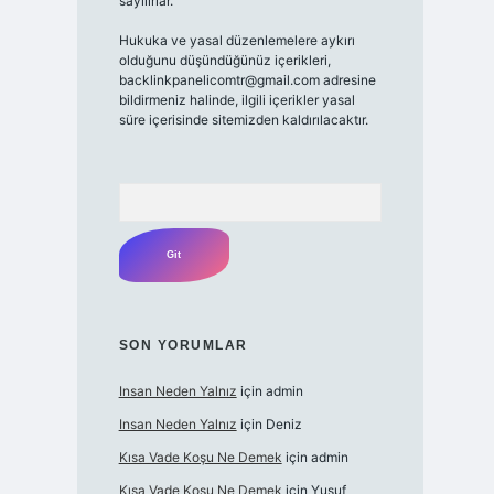
sayılırlar.
Hukuka ve yasal düzenlemelere aykırı
olduğunu düşündüğünüz içerikleri,
backlinkpanelicomtr@gmail.com
adresine
bildirmeniz halinde, ilgili içerikler yasal
süre içerisinde sitemizden kaldırılacaktır.
Arama
SON YORUMLAR
Insan Neden Yalnız
için
admin
Insan Neden Yalnız
için
Deniz
Kısa Vade Koşu Ne Demek
için
admin
Kısa Vade Koşu Ne Demek
için
Yusuf