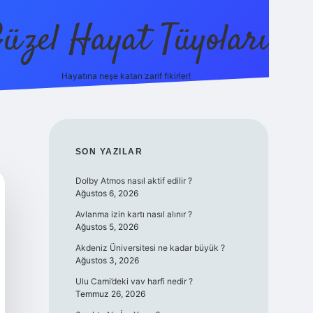
üzel Hayat Tüyoları
Hayatına neşe katan zarif fikirler!
ilbet giri
SIDEBAR
SON YAZILAR
Dolby Atmos nasıl aktif edilir ?
Ağustos 6, 2026
Avlanma izin kartı nasıl alınır ?
Ağustos 5, 2026
Akdeniz Üniversitesi ne kadar büyük ?
Ağustos 3, 2026
Ulu Cami’deki vav harfi nedir ?
Temmuz 26, 2026