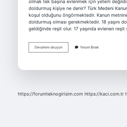
olmak tek başına evlenmek için yeterli değildir
doldurmuş kişiye ne denir? Türk Medeni Kanunu
koşul olduğunu öngörmektedir. Kanun metnine gö
doldurmuş olması gerekmektedir. 18 yaşını do
geldiğinde reşit olur. 17 yaşında evlenen reşit
17
Devamını okuyun
Yorum Bırak
Yaşını
Doldurmuş
Ne
Demek
https://forumteknogirisim.com
https://kaci.com.tr