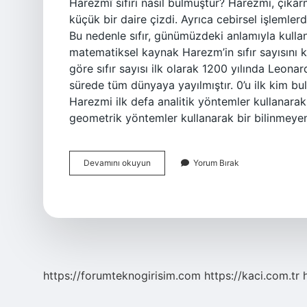
Harezmî sıfırı nasıl bulmuştur? Harezmi, çıkar
küçük bir daire çizdi. Ayrıca cebirsel işlemlerde
Bu nedenle sıfır, günümüzdeki anlamıyla kullanı
matematiksel kaynak Harezm’in sıfır sayısını k
göre sıfır sayısı ilk olarak 1200 yılında Leona
sürede tüm dünyaya yayılmıştır. 0’u ilk kim b
Harezmi ilk defa analitik yöntemler kullanarak
geometrik yöntemler kullanarak bir bilinmeye
Harezmi
Devamını okuyun
Yorum Bırak
0
Sayısını
Nasıl
Bulmuştur
https://forumteknogirisim.com
https://kaci.com.tr