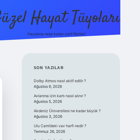
üzel Hayat Tüyoları
Hayatına neşe katan zarif fikirler!
ilbet giriş
SIDEBAR
SON YAZILAR
Dolby Atmos nasıl aktif edilir ?
Ağustos 6, 2026
Avlanma izin kartı nasıl alınır ?
Ağustos 5, 2026
Akdeniz Üniversitesi ne kadar büyük ?
Ağustos 3, 2026
Ulu Cami’deki vav harfi nedir ?
Temmuz 26, 2026