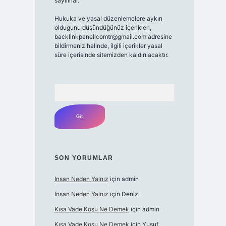
sayılırlar.
Hukuka ve yasal düzenlemelere aykırı
olduğunu düşündüğünüz içerikleri,
backlinkpanelicomtr@gmail.com
adresine
bildirmeniz halinde, ilgili içerikler yasal
süre içerisinde sitemizden kaldırılacaktır.
Arama
SON YORUMLAR
Insan Neden Yalnız
için
admin
Insan Neden Yalnız
için
Deniz
Kısa Vade Koşu Ne Demek
için
admin
Kısa Vade Koşu Ne Demek
için
Yusuf